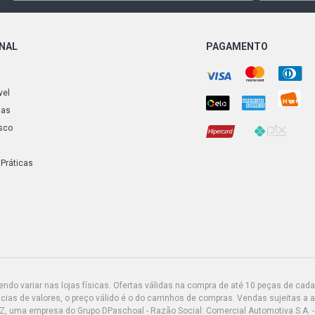
MONTANA FL
(2004 - 20
ONAL
PAGAMENTO
MONTANA OF
FLEX (2004
ABS
vel
ias
MONTANA SP
sco
FLEX (2004
ABS
 Práticas
MERIVA COL
N14YF FLEX 
do variar nas lojas físicas. Ofertas válidas na compra de até 10 peças de cada 
ias de valores, o preço válido é o do carrinhos de compras. Vendas sujeitas a 
Z, uma empresa do Grupo DPaschoal - Razão Social: Comercial Automotiva S.A. -