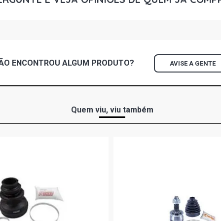
2004) CAMB
MERIVA CD M
2004) CAMB
ÃO ENCONTROU
ALGUM
PRODUTO?
AVISE A GENTE
MERIVA CD 
(2004 - 20
MERIVA JOY
(2005 - 20
Quem viu, viu também
MERIVA MAX
(2005 - 20
MERIVA PRE
FLEX (2005
ABS
MERIVA STD 
2004) CAMB