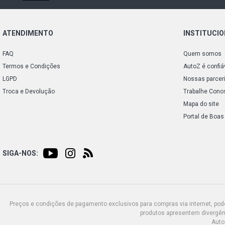
ATENDIMENTO
INSTITUCI
FAQ
Quem somos
Termos e Condições
AutoZ é confiá
LGPD
Nossas parcer
Troca e Devolução
Trabalhe Cono
Mapa do site
Portal de Boas
SIGA-NOS:
Preços e condições de pagamento exclusivos para compras via internet, poden
produtos apresentem divergênc
Auto