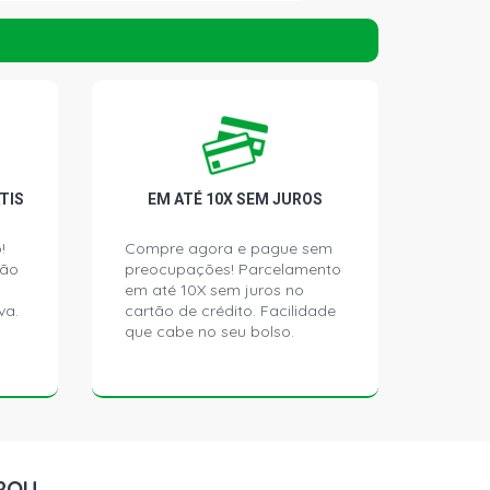
N JOY SEDAN 1.8 8V FLEXPOWER
 - 2007) CAMBIO MANUAL, FREIO SEM
AN MAXX SEDAN 1.8 8V FLEXPOWER
 - 2007) CAMBIO MANUAL, FREIO SEM
TIS
EM ATÉ 10X SEM JUROS
N PREMIUM SEDAN 1.8 8V
!
Compre agora e pague sem
FLEX (2006 - 2008) CAMBIO
ção
preocupações! Parcelamento
EIO SEM ABS
em até 10X sem juros no
va.
cartão de crédito. Facilidade
que cabe no seu bolso.
 MINIVAN 1.4 8V ECONOFLEX N14YF
- 2012)
X MINIVAN 1.4 8V ECONOFLEX N14YF
- 2012)
ROU
MINIVAN 1.8 16V GASOLINA (2003 -