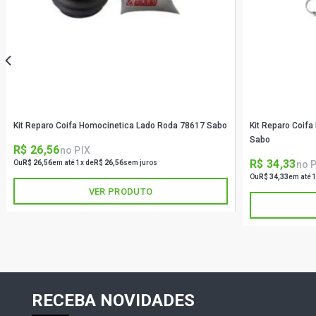
Kit Reparo Coifa Homocinetica Lado Roda 78617 Sabo
Kit Reparo Coif
Sabo
R$ 26,56
no PIX
R$ 34,33
no 
Ou
R$ 26,56
em até 1x de
R$ 26,56
sem juros
Ou
R$ 34,33
em até 
VER PRODUTO
RECEBA NOVIDADES