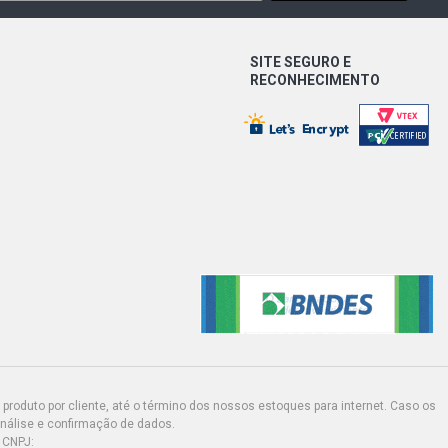
UIR PICKUP 1.8 8V FLEXPOWER FLEX
10) CAMBIO MANUAL, FREIO SEM ABS
SITE SEGURO E
RECONHECIMENTO
F-ROAD PICKUP 1.8 8V FLEXPOWER
 - 2006) CAMBIO MANUAL, FREIO SEM
ORT PICKUP 1.8 8V FLEXPOWER
 - 2020) CAMBIO MANUAL, FREIO SEM
LECTION MINIVAN 1.4 8V ECONOFLEX
(2012 - 2012)
produto por cliente, até o término dos nossos estoques para internet. Caso os
análise e confirmação de dados.
 CNPJ: