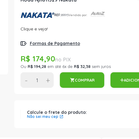
REF:
89915
Vendido por:
Clique e veja!
Formas de Pagamento
R$ 174,90
Ou
R$ 194,28
em até 6x de
R$ 32,38
sem juros
-
+
COMPRAR
ADICIO
Calcule o frete do produto:
Não sei meu cep