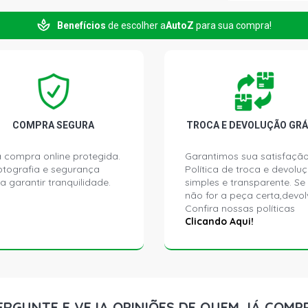
SEM ABS
Benefícios
de escolher a
AutoZ
para sua compra!
CORSA SEDA
FLEX (2006
ABS
CORSA SED
FLEX (2006
ABS
COMPRA SEGURA
TROCA E DEVOLUÇÃO GRÁ
CORSA SEDA
 compra online protegida.
Garantimos sua satisfação
FLEXPOWER 
ptografia e segurança
Política de troca e devolu
MANUAL, FR
a garantir tranquilidade.
simples e transparente. Se
não for a peça certa,devol
Confira nossas políticas
MERIVA JOY
FLEX (2009 
Clicando Aqui!
MERIVA MAX
FLEX (2009 
ERGUNTE E VEJA OPINIÕES DE QUEM JÁ COMP
MERIVA STD 