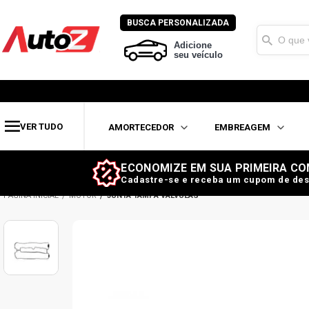
BUSCA PERSONALIZADA
Adicione
seu veículo
VER TUDO
AMORTECEDOR
EMBREAGEM
ECONOMIZE EM SUA PRIMEIRA CO
Cadastre-se e receba um cupom de des
MOTOR
JUNTA TAMPA VÁLVULAS