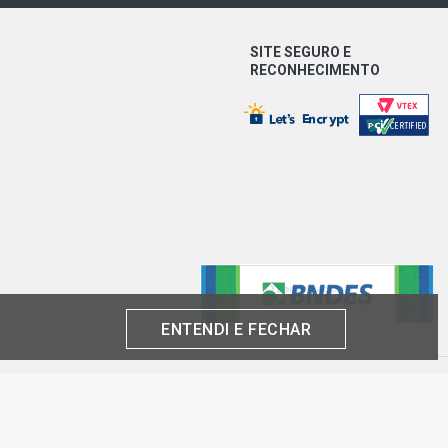
SITE SEGURO E
RECONHECIMENTO
ENTENDI E FECHAR
produto por cliente, até o término dos nossos estoques para internet. Caso os
análise e confirmação de dados.
 CNPJ: