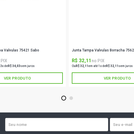
a Valvulas 75421 Sabo
Junta Tampa Valvulas Borracha 756
R$ 32,11
 PIX
no PIX
 3x de
R$ 34,03
sem juros
Ou
R$ 32,11
em até 1x de
R$ 32,11
sem juros
VER PRODUTO
VER PRODUTO
1
2