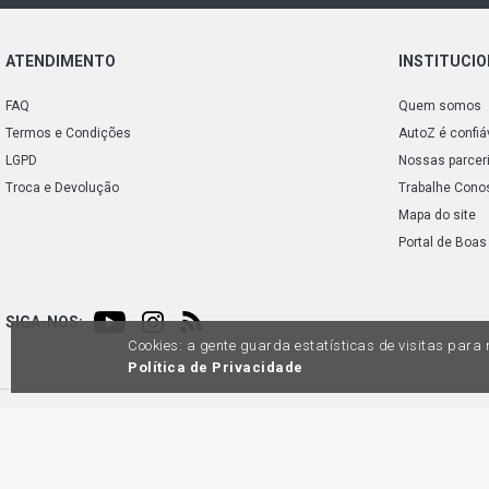
ATENDIMENTO
INSTITUCI
FAQ
Quem somos
Termos e Condições
AutoZ é confiá
LGPD
Nossas parcer
Troca e Devolução
Trabalhe Cono
Mapa do site
Portal de Boas
SIGA-NOS:
Cookies: a gente guarda estatísticas de visitas par
Política de Privacidade
Preços e condições de pagamento exclusivos para compras via internet, poden
produtos apresentem divergênc
Auto