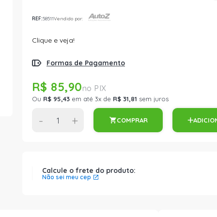
REF:
58511
Vendido por:
Clique e veja!
Formas de Pagamento
R$ 85,90
Ou
R$ 95,43
em até 3x de
R$ 31,81
sem juros
-
+
COMPRAR
ADICIO
Calcule o frete do produto:
Não sei meu cep