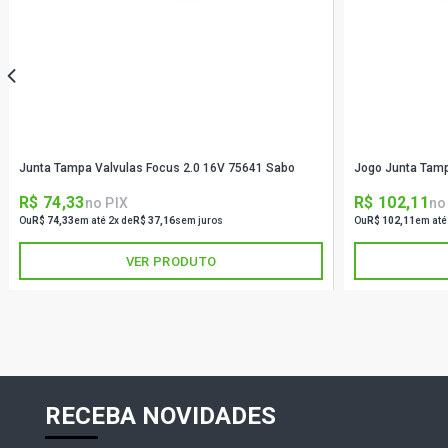
Junta Tampa Valvulas Focus 2.0 16V 75641 Sabo
Jogo Junta Tamp
R$ 74,33
R$ 102,11
no PIX
no
Ou
R$ 74,33
em até 2x de
R$ 37,16
sem juros
Ou
R$ 102,11
em até
VER PRODUTO
RECEBA NOVIDADES