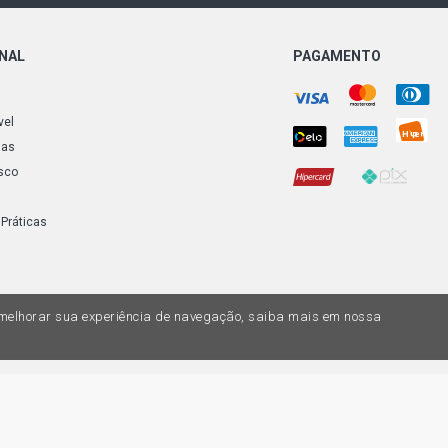
ONAL
PAGAMENTO
vel
ias
sco
 Práticas
a melhorar sua experiência de navegação, saiba mais em nossa
do variar nas lojas físicas. Ofertas válidas na compra de até 10 peças de cada 
ias de valores, o preço válido é o do carrinhos de compras. Vendas sujeitas a 
Z, uma empresa do Grupo DPaschoal - Razão Social: Comercial Automotiva S.A. -