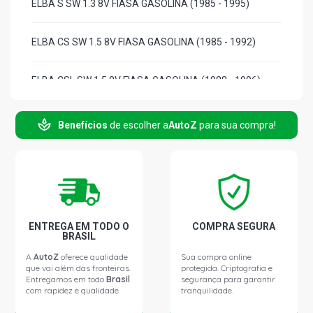
ELBA S SW 1.3 8V FIASA GASOLINA (1985 - 1995)
ELBA CS SW 1.5 8V FIASA GASOLINA (1985 - 1992)
ELBA CSL SW 1.5 8V FIASA GASOLINA (1988 - 1996)
ELBA S SW 1.5 8V FIASA GASOLINA (1988 - 1995)
Benefícios
de escolher a
AutoZ
para sua compra!
ELBA WEEKEND SW 1.5 8V FIASA GASOLINA (1991 -
1996)
ELBA CS SW 1.5 8V SEVEL GASOLINA (1985 - 1992)
ENTREGA EM TODO O
COMPRA SEGURA
BRASIL
ELBA CSL SW 1.5 8V SEVEL GASOLINA (1985 - 1990)
A
AutoZ
oferece qualidade
Sua compra online
que vai além das fronteiras.
protegida. Criptografia e
Entregamos em todo
Brasil
segurança para garantir
ELBA S SW 1.5 8V SEVEL GASOLINA (1985 - 1992)
com rapidez e qualidade.
tranquilidade.