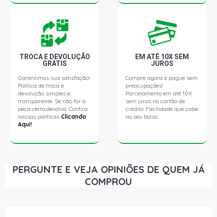
ELBA CSL SW 1.6 8V SEVEL GASOLINA (1990 - 1996)
ELBA TOP MPI SW 1.6 8V SEVEL GASOLINA (1990 -
1996)
TROCA E DEVOLUÇÃO
EM ATÉ 10X SEM
GRÁTIS
JUROS
ELBA TOP SPI SW 1.6 8V SEVEL GASOLINA (1990 - 1996)
Garantimos sua satisfação!
Compre agora e pague sem
Política de troca e
preocupações!
PREMIO SL SEDAN 1.3 8V FIASA GASOLINA (1984 -
devolução simples e
Parcelamento em até 10X
1987)
transparente. Se não for a
sem juros no cartão de
peça certa,devolva. Confira
crédito. Facilidade que cabe
nossas políticas
Clicando
no seu bolso.
Aqui!
PREMIO CS SEDAN 1.3 8V FIASA GASOLINA (1984 -
1995)
PREMIO S SEDAN 1.3 8V FIASA GASOLINA (1988 - 1995)
PERGUNTE E VEJA OPINIÕES DE QUEM JÁ
COMPROU
PREMIO CLS SEDAN 1.5 8V FIASA GASOLINA (1986 -
1995)