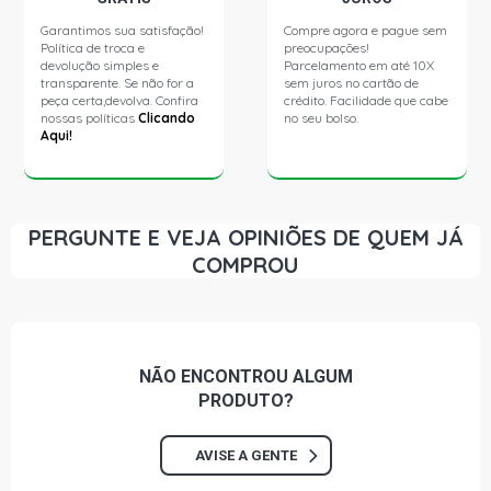
SANDERO PRIVILEGE HATCH 1.6 8V HI-FLEX K7M FLEX
Garantimos sua satisfação!
Compre agora e pague sem
(2008 - 2014)
Política de troca e
preocupações!
devolução simples e
Parcelamento em até 10X
transparente. Se não for a
sem juros no cartão de
SANDERO VIBE HATCH 1.6 8V HI-TORQUE K7M L4 FLEX
peça certa,devolva. Confira
crédito. Facilidade que cabe
(2010 - 2011)
nossas políticas
Clicando
no seu bolso.
Aqui!
SANDERO DYNAMIQUE (V.2) HATCH 1.6 8V HI-POWER
K7M L4 FLEX (2014 - 2017)
PERGUNTE E VEJA OPINIÕES DE QUEM JÁ
SANDERO AUTHENTIQUE (V.2) HATCH 1.0 16V HI-POWER
COMPROU
D4D L4 FLEX (2015 - 2017)
SANDERO EXPRESSION (V.2) HATCH 1.0 16V HI-POWER
D4D L4 FLEX (2015 - 2017)
NÃO ENCONTROU
ALGUM
SANDERO SPORT RS HATCH 2.0 16V F4R L4 FLEX (2015 -
PRODUTO?
2021)
AVISE A GENTE
SANDERO STEPWAY TWEED HATCH 1.6 16V HI-FLEX
K4M L4 FLEX (2014 - 2015)