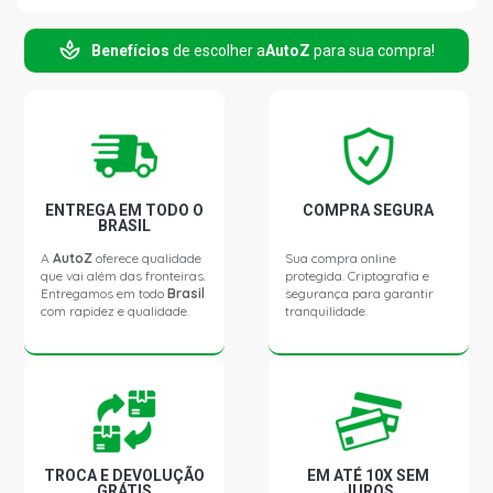
Benefícios
de escolher a
AutoZ
para sua compra!
LOGAN PRIVILEGE SEDAN 1.6 8V HI-POWER K7M L4 FLEX
(2007 - 2014)
SANDERO AUTHENTIQUE HATCH 1.0 16V HI-FLEX D4D L4
FLEX (2008 - 2014)
SANDERO EXPRESSION HATCH 1.0 16V HI-FLEX D4D L4
ENTREGA EM TODO O
COMPRA SEGURA
FLEX (2008 - 2014)
BRASIL
A
AutoZ
oferece qualidade
Sua compra online
que vai além das fronteiras.
protegida. Criptografia e
SANDERO NOKIA HATCH 1.6 16V HI-FLEX K4M L4 FLEX
Entregamos em todo
Brasil
segurança para garantir
(2008 - 2009)
com rapidez e qualidade.
tranquilidade.
SANDERO AUTHENTIQUE HATCH 1.6 8V HI-FLEX K7M
FLEX (2008 - 2010)
SANDERO EXPRESSION HATCH 1.6 8V HI-TORQUE K7M
L4 FLEX (2008 - 2014)
TROCA E DEVOLUÇÃO
EM ATÉ 10X SEM
GRÁTIS
JUROS