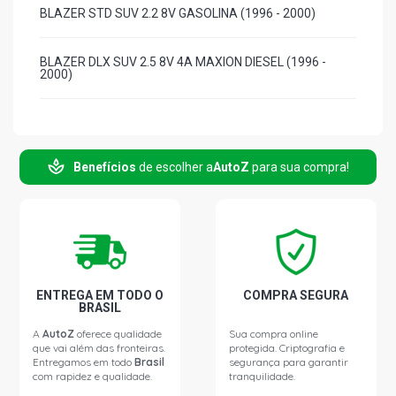
BLAZER STD SUV 2.2 8V GASOLINA (1996 - 2000)
BLAZER DLX SUV 2.5 8V 4A MAXION DIESEL (1996 -
2000)
BLAZER STD SUV 2.5 8V 4A MAXION DIESEL (1996 -
1999)
Benefícios
de escolher a
AutoZ
para sua compra!
BLAZER DLX SUV 2.8 8V MWM 4.07TCA DIESEL (2000 -
2000)
BLAZER DLX SUV 4.3 12V V6 GASOLINA (1996 - 2000)
BLAZER EXECUTIVE SUV 4.3 12V V6 GASOLINA (1997 -
ENTREGA EM TODO O
COMPRA SEGURA
2000)
BRASIL
A
AutoZ
oferece qualidade
Sua compra online
que vai além das fronteiras.
protegida. Criptografia e
BLAZER STD SUV 4.3 12V V6 GASOLINA (1996 - 2000)
Entregamos em todo
Brasil
segurança para garantir
com rapidez e qualidade.
tranquilidade.