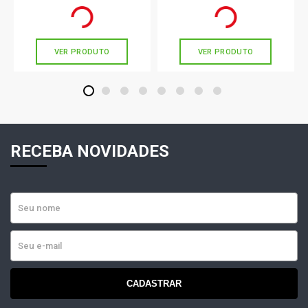
R$ 71,00
R$ 9,89
no PIX
no PIX
Ou
R$ 71,00
em até 2x de
R$ 35,50
Ou
R$ 9,89
em até 1x de
R$ 9,89
sem juros
sem juros
VER PRODUTO
VER PRODUTO
1
2
3
4
5
6
7
8
RECEBA NOVIDADES
CADASTRAR