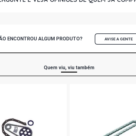
FIESTA HAT
GASOLINA (1
KA STD HAT
2000)
ÃO ENCONTROU
ALGUM
PRODUTO?
AVISE A GENTE
KA GL HATC
2000)
KA STREET 
Quem viu, viu também
(1996 - 2000
KA STD HAT
2000)
KA CLX HAT
2000)
KA IMAGE H
(1996 - 2002