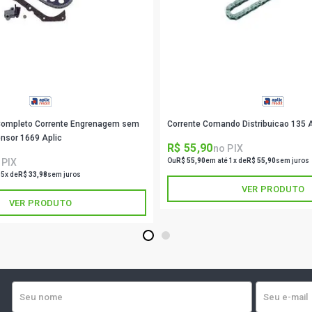
o Completo Corrente Engrenagem sem
Corrente Comando Distribuicao 135 A
ensor 1669 Aplic
R$ 55,90
no PIX
 PIX
Ou
R$ 55,90
em até 1x de
R$ 55,90
sem juros
 5x de
R$ 33,98
sem juros
VER PRODUTO
VER PRODUTO
1
2