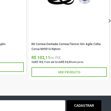
plic
Kit Correia Dentada Correia/Tensor Gm Agile Celta
Corsa Kit9014 Nytron
R$ 102,11
no PIX
Ou
R$ 102,11
em até 3x de
R$ 34,03
sem juros
VER PRODUTO
CADASTRAR