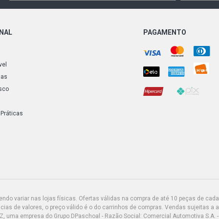
ONAL
PAGAMENTO
vel
ias
sco
 Práticas
do variar nas lojas físicas. Ofertas válidas na compra de até 10 peças de cada 
ias de valores, o preço válido é o do carrinhos de compras. Vendas sujeitas a 
Z, uma empresa do Grupo DPaschoal - Razão Social: Comercial Automotiva S.A. -