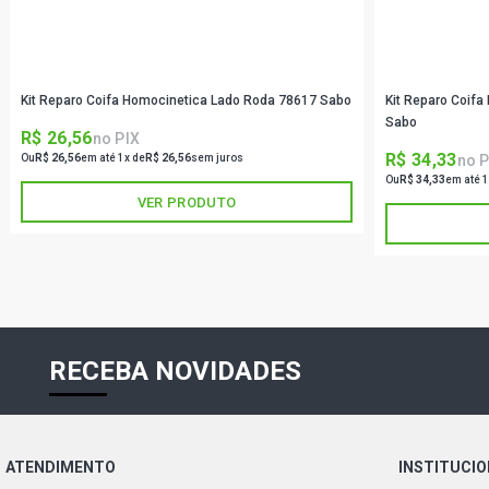
Kit Reparo Coifa Homocinetica Lado Roda 78617 Sabo
Kit Reparo Coif
Sabo
R$ 26,56
no PIX
R$ 34,33
no P
Ou
R$ 26,56
em até 1x de
R$ 26,56
sem juros
Ou
R$ 34,33
em até 1
VER PRODUTO
RECEBA NOVIDADES
ATENDIMENTO
INSTITUCI