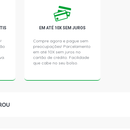
SSION HATCH 1.0 8V D7D GASOLINA
)
TIS
EM ATÉ 10X SEM JUROS
CH 1.0 8V D7D GASOLINA (1998 -
!
Compre agora e pague sem
ção
preocupações! Parcelamento
em até 10X sem juros no
CH 1.0 8V D7D GASOLINA (2000 -
va.
cartão de crédito. Facilidade
que cabe no seu bolso.
HATCH 1.0 8V D7D GASOLINA (1998 -
TCH 1.4 8V GASOLINA (1990 - 1998)
ROU
TIQUE HATCH 1.6 16V FLEX (2005 -