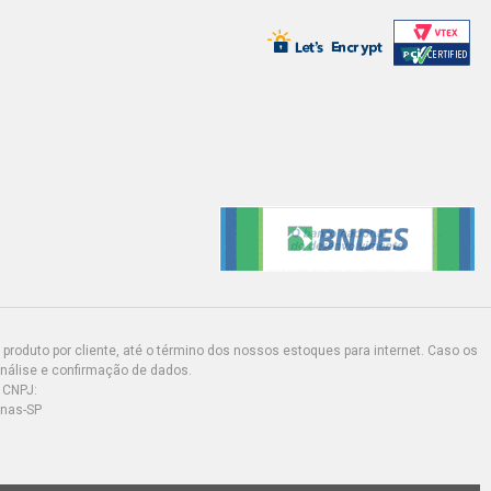
AN 1.0 16V GASOLINA (2000 - 2006)
AN 1.0 16V GASOLINA (2000 - 2006)
NTIQUE SEDAN 1.0 8V D7D GASOLINA
)
SEDAN 1.6 16V FLEX (2003 - 2006)
TIQUE SEDAN 1.6 16V FLEX (2005 -
produto por cliente, até o término dos nossos estoques para internet. Caso os
análise e confirmação de dados.
SION SEDAN 1.6 16V FLEX (2004 -
 CNPJ:
inas-SP
EGE SEDAN 1.6 16V FLEX (2005 - 2009)