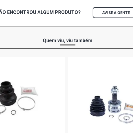
CLIO CC HAT
ÃO ENCONTROU
ALGUM
PRODUTO?
AVISE A GENTE
CLIO DYNAMI
2006)
CLIO EXPRES
Quem viu, viu também
2008)
CLIO PRIVIL
2005)
CLIO RN HAT
CLIO RL HAT
CLIO RN HAT
CLIO RT HAT