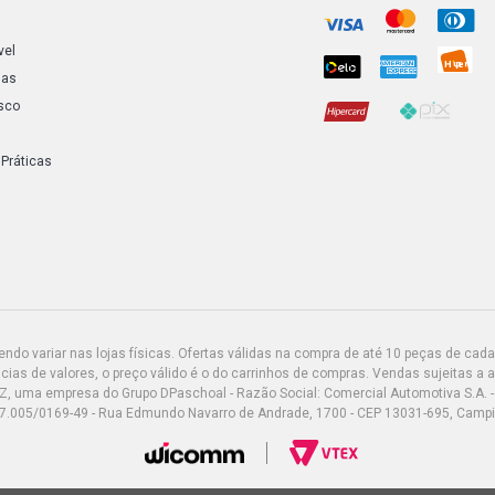
CLIO RN SED
vel
ias
sco
CLIO RT SED
 Práticas
CLIO AUTHE
(2002 - 2008
CLIO ALIZE 
CLIO AUTHEN
2008)
do variar nas lojas físicas. Ofertas válidas na compra de até 10 peças de cada 
ias de valores, o preço válido é o do carrinhos de compras. Vendas sujeitas a 
CLIO EXPRES
Z, uma empresa do Grupo DPaschoal - Razão Social: Comercial Automotiva S.A. -
2010)
7.005/0169-49 - Rua Edmundo Navarro de Andrade, 1700 - CEP 13031-695, Camp
CLIO PRIVIL