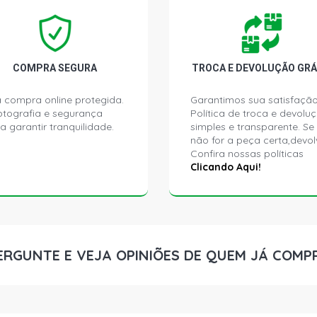
CLIO EXPRE
(2004 - 2006
COMPRA SEGURA
TROCA E DEVOLUÇÃO GRÁ
CLIO RL HAT
2008)
 compra online protegida.
Garantimos sua satisfação
ptografia e segurança
Política de troca e devolu
a garantir tranquilidade.
simples e transparente. Se
CLIO RN HAT
não for a peça certa,devol
2006)
Confira nossas políticas
Clicando Aqui!
CLIO YAHOO 
2008)
CLIO STD HA
ERGUNTE E VEJA OPINIÕES DE QUEM JÁ COMP
CLIO AUTHEN
2008)