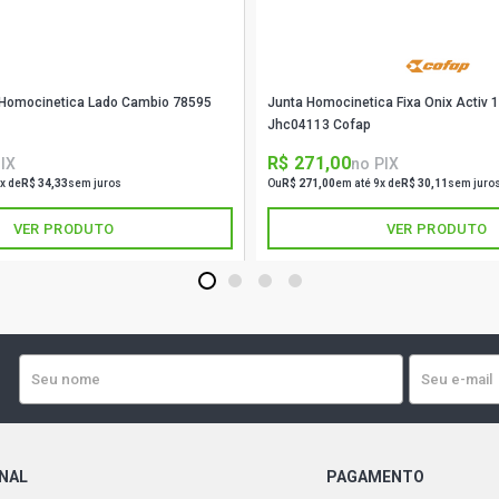
CLIO AUTHEN
2016)
a Homocinetica Lado Cambio 78595
Junta Homocinetica Fixa Onix Activ 
CLIO EGEUS 
Jhc04113 Cofap
R$ 271,00
IX
no PIX
CLIO EXPRES
x de
R$ 34,33
sem juros
Ou
R$ 271,00
em até 9x de
R$ 30,11
sem juro
2008)
VER PRODUTO
VER PRODUTO
CLIO ALIZE 
2005)
1
2
3
4
CLIO BOTIC 
2005)
CLIO PRIVIL
2006)
ONAL
PAGAMENTO
CLIO RL SED