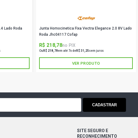
TIQUE SEDAN 1.0 16V FLEX (2003 -
1.4 Lado Roda
Junta Homocinetica Fixa Vectra Elegance 2.0 8V Lado
SEDAN 1.0 16V FLEX (2006 - 2007)
Roda Jhc04117 Cofap
R$ 218,78
no PIX
SION SEDAN 1.0 16V FLEX (2004 -
s
Ou
R$ 218,78
em até 7x de
R$ 31,25
sem juros
VER PRODUTO
SEDAN 1.0 16V GASOLINA (2003 -
SEDAN 1.0 16V GASOLINA (2000 -
CADASTRAR
EGE SEDAN 1.0 16V GASOLINA (2000 -
SITE SEGURO E
AN 1.0 16V GASOLINA (2002 - 2006)
RECONHECIMENTO