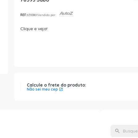
REF:
6310861
Vendido por:
Clique e veja!
Calcule o frete do produto:
Não sei meu cep