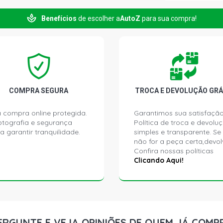
Benefícios
de escolher a
AutoZ
para sua compra!
CORSA HATC
(2005 - 2007
CORSA HATC
(2004 - 2009
CORSA HATC
COMPRA SEGURA
TROCA E DEVOLUÇÃO GRÁ
GASOLINA (2
 compra online protegida.
Garantimos sua satisfação
ptografia e segurança
Política de troca e devolu
CORSA SEDA
a garantir tranquilidade.
simples e transparente. Se
N14YF FLEX 
não for a peça certa,devol
Confira nossas políticas
CORSA SEDA
Clicando Aqui!
ECONOFLEX N
CORSA SEDA
FLEX (2005 
ERGUNTE E VEJA OPINIÕES DE QUEM JÁ COMP