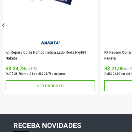
Kit Reparo Coifa Homocinetica Lado Roda Nkj489
Kit Reparo Coif
Nakata
Nakata
R$ 28,78
R$ 21,00
no PIX
no 
Ou
R$ 28,78
em até 1x de
R$ 28,78
sem juros
Ou
R$ 21,00
em até 
VER PRODUTO
RECEBA NOVIDADES