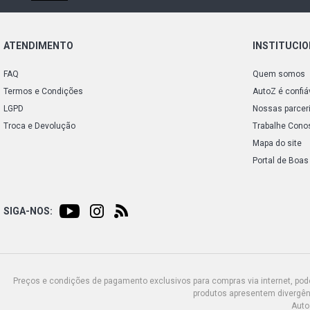
ATENDIMENTO
INSTITUCI
FAQ
Quem somos
Termos e Condições
AutoZ é confiá
LGPD
Nossas parcer
Troca e Devolução
Trabalhe Cono
Mapa do site
Portal de Boas
SIGA-NOS:
Preços e condições de pagamento exclusivos para compras via internet, poden
produtos apresentem divergênc
Auto