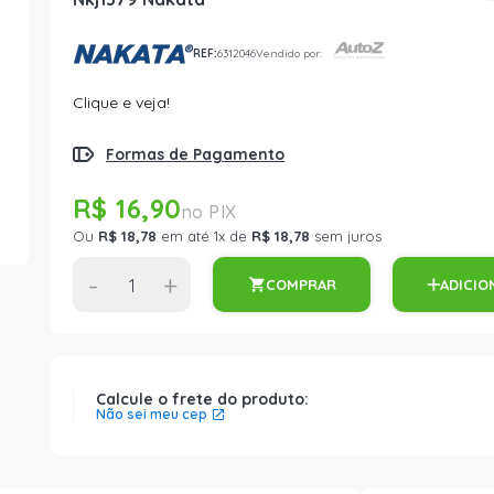
REF:
6312046
Vendido por:
Clique e veja!
Formas de Pagamento
R$ 16,90
Ou
R$ 18,78
em até 1x de
R$ 18,78
sem juros
-
+
COMPRAR
ADICIO
Calcule o frete do produto:
Não sei meu cep