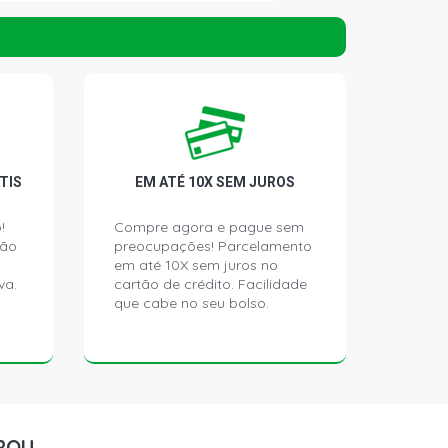
H JOY HATCH 1.8 8V GASOLINA
)
H MAXX HATCH 1.8 8V GASOLINA
)
H PREMIUM HATCH 1.8 8V
TIS
EM ATÉ 10X SEM JUROS
005 - 2007)
!
Compre agora e pague sem
ção
preocupações! Parcelamento
N MAXX SEDAN 1.4 8V ECONOFLEX
(2004 - 2012)
em até 10X sem juros no
va.
cartão de crédito. Facilidade
que cabe no seu bolso.
N PREMIUM SEDAN 1.4 8V
14YF FLEX (2008 - 2012)
N JOY SEDAN 1.8 8V FLEXPOWER
- 2007)
ROU