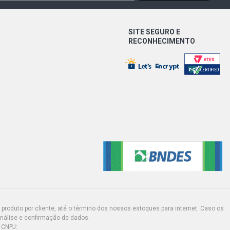
UIR PICKUP 1.8 8V FLEXPOWER FLEX
)
SITE SEGURO E
F-ROAD PICKUP 1.8 8V FLEXPOWER
RECONHECIMENTO
- 2006)
ORT PICKUP 1.8 8V FLEXPOWER
- 2020)
N STD SEDAN 1.8 8V GASOLINA
)
produto por cliente, até o término dos nossos estoques para internet. Caso os
análise e confirmação de dados.
 CNPJ: