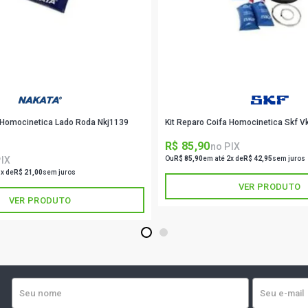
MERIVA PRE
FLEX (2005 
MERIVA STD 
2004)
a Homocinetica Lado Roda Nkj1139
Kit Reparo Coifa Homocinetica Skf 
MERIVA CD M
2004)
R$ 85,90
no PIX
PIX
Ou
R$ 85,90
em até 2x de
R$ 42,95
sem juros
MONTANA CO
1x de
R$ 21,00
sem juros
N14YF FLEX 
VER PRODUTO
VER PRODUTO
MONTANA SP
N14YF FLEX 
1
2
MONTANA C
FLEX (2004 