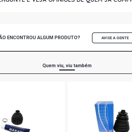
CORSA SED
FLEX (2004 
CORSA SEDA
FLEXPOWER F
ÃO ENCONTROU
ALGUM
PRODUTO?
AVISE A GENTE
MERIVA STD 
2004)
MERIVA CD M
Quem viu, viu também
2004)
MERIVA CD 
(2004 - 2004
MERIVA JOY
(2005 - 2008
MERIVA MAX
(2005 - 2008