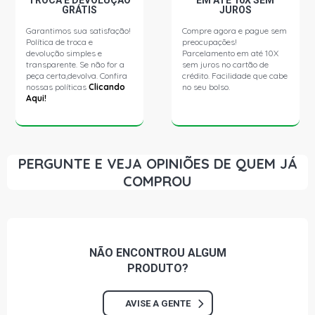
TROCA E DEVOLUÇÃO
EM ATÉ 10X SEM
GRÁTIS
JUROS
FIESTA SEDAN STD SEDAN 1.0 8V ZETEC ROCAM FLEX
Garantimos sua satisfação!
Compre agora e pague sem
(2005 - 2013)
Política de troca e
preocupações!
devolução simples e
Parcelamento em até 10X
transparente. Se não for a
sem juros no cartão de
FIESTA SEDAN PERSONNALITE SEDAN 1.0 8V ZETEC
peça certa,devolva. Confira
crédito. Facilidade que cabe
ROCAM GASOLINA (2002 - 2008)
nossas políticas
Clicando
no seu bolso.
Aqui!
KA BLACK HATCH 1.0 8V ZETEC ROCAM GASOLINA
(2001 - 2001)
PERGUNTE E VEJA OPINIÕES DE QUEM JÁ
KA STD HATCH 1.0 8V ENDURA GASOLINA (1996 - 2000)
COMPROU
KA STREET HATCH 1.0 8V ENDURA GASOLINA (1996 -
2000)
NÃO ENCONTROU
ALGUM
KA TECNO HATCH 1.0 8V ZETEC ROCAM FLEX (2008 -
2013)
PRODUTO?
AVISE A GENTE
KA GL HATCH 1.0 8V ZETEC ROCAM GASOLINA (2000 -