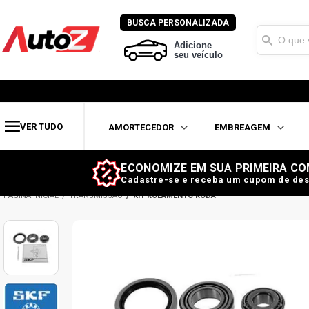
BUSCA PERSONALIZADA
Adicione
seu veículo
VER TUDO
AMORTECEDOR
EMBREAGEM
ECONOMIZE EM SUA PRIMEIRA CO
Cadastre-se e receba um cupom de des
TRANSMISSÃO
KIT ROLAMENTO RODA