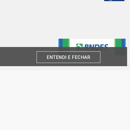
ENTENDI E FECHAR
produto por cliente, até o término dos nossos estoques para internet. Caso os
análise e confirmação de dados.
 CNPJ:
inas-SP