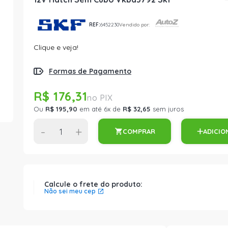
REF:
6452230
Vendido por:
Clique e veja!
Formas de Pagamento
R$ 176,31
Ou
R$ 195,90
em até 6x de
R$ 32,65
sem juros
-
+
COMPRAR
ADICIO
Calcule o frete do produto:
Não sei meu cep