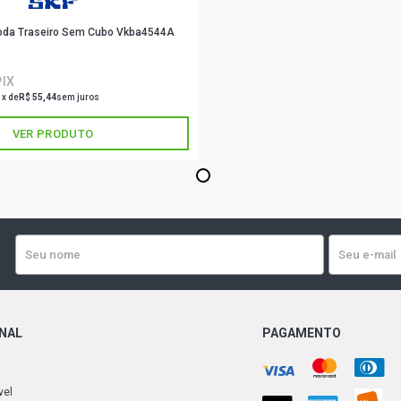
Roda Traseiro Sem Cubo Vkba4544A
PIX
1x de
R$ 55,44
sem juros
VER PRODUTO
1
ONAL
PAGAMENTO
vel