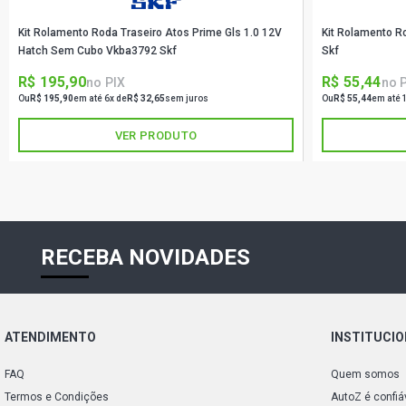
Kit Rolamento Roda Traseiro Atos Prime Gls 1.0 12V
Kit Rolamento 
Hatch Sem Cubo Vkba3792 Skf
Skf
R$ 195,90
R$ 55,44
no PIX
no 
Ou
R$ 195,90
em até 6x de
R$ 32,65
sem juros
Ou
R$ 55,44
em até 
VER PRODUTO
RECEBA NOVIDADES
ATENDIMENTO
INSTITUCI
FAQ
Quem somos
Termos e Condições
AutoZ é confiá