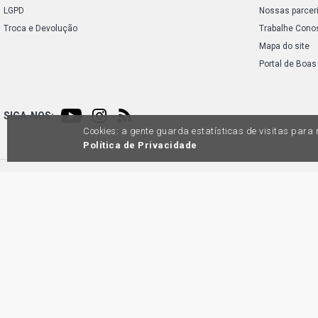
LGPD
Nossas parcer
Troca e Devolução
Trabalhe Cono
Mapa do site
Portal de Boas
SIGA-NOS:
Cookies: a gente guarda estatísticas de visitas par
Política de Privacidade
Preços e condições de pagamento exclusivos para compras via internet, poden
produtos apresentem divergênc
Auto
45.98