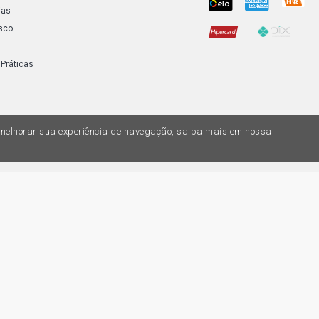
ias
sco
 Práticas
a melhorar sua experiência de navegação, saiba mais em nossa
do variar nas lojas físicas. Ofertas válidas na compra de até 10 peças de cada 
ias de valores, o preço válido é o do carrinhos de compras. Vendas sujeitas a 
Z, uma empresa do Grupo DPaschoal - Razão Social: Comercial Automotiva S.A. -
7.005/0169-49 - Rua Edmundo Navarro de Andrade, 1700 - CEP 13031-695, Camp