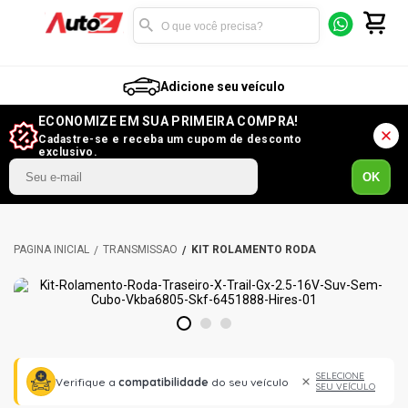
Adicione seu veículo
ECONOMIZE EM SUA PRIMEIRA COMPRA!
Cadastre-se e receba um cupom de desconto
exclusivo.
OK
TRANSMISSÃO
KIT ROLAMENTO RODA
1
2
3
SELECIONE
Verifique a
compatibilidade
do seu veículo
SEU VEÍCULO