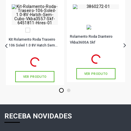
Rolamento Roda Dianteiro
Kit Rolamento Roda Traseiro
Vkba3600A Skf
106 Soleil 1.0 8V Hatch Sem
Cubo Vkba3557 Skf
R$ 78,78
no PIX
R$ 246,90
no PIX
Ou
R$ 78,78
em até 2x de
R$ 39,39
Ou
R$ 246,90
em até 8x de
R$ 30,86
sem juros
sem juros
VER PRODUTO
VER PRODUTO
1
2
RECEBA NOVIDADES