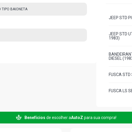
 TIPO BAIONETA
JEEP STD PI
JEEP STD UT
1983)
BANDEIRANT
DIESEL (198
FUSCA STD S
FUSCA LS SE
FUSCA STD S
Benefícios
de escolher a
AutoZ
para sua compra!
FUSCA ITAMA