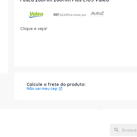
REF:
62243
Vendido por:
Clique e veja!
Calcule o frete do produto:
Não sei meu cep