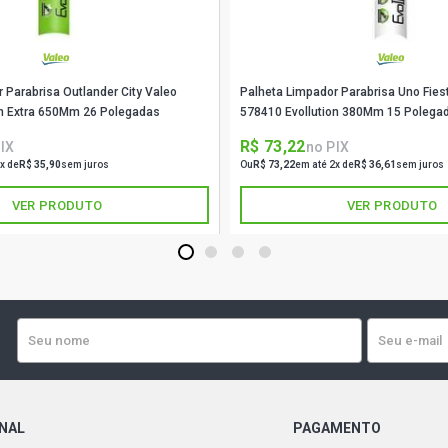
 Parabrisa Outlander City Valeo
Palheta Limpador Parabrisa Uno Fies
on Extra 650Mm 26 Polegadas
578410 Evollution 380Mm 15 Polega
R$ 73,22
IX
no PIX
x de
R$ 35,90
sem juros
Ou
R$ 73,22
em até 2x de
R$ 36,61
sem juros
VER PRODUTO
VER PRODUTO
1
2
3
4
ONAL
PAGAMENTO