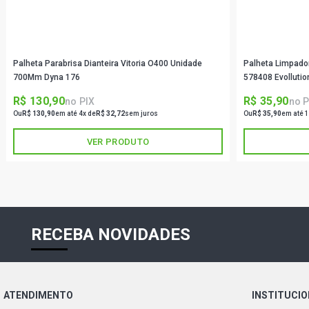
Palheta Parabrisa Dianteira Vitoria O400 Unidade
Palheta Limpador
700Mm Dyna 176
578408 Evolluti
R$ 130,90
R$ 35,90
no PIX
no P
Ou
R$ 130,90
em até 4x de
R$ 32,72
sem juros
Ou
R$ 35,90
em até 1
VER PRODUTO
RECEBA NOVIDADES
ATENDIMENTO
INSTITUCI