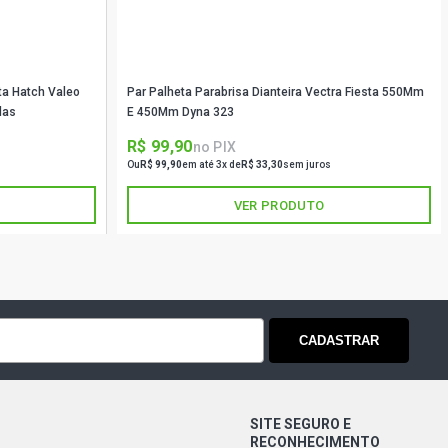
ta Hatch Valeo
Par Palheta Parabrisa Dianteira Vectra Fiesta 550Mm
das
E 450Mm Dyna 323
R$ 99,90
no PIX
Ou
R$ 99,90
em até 3x de
R$ 33,30
sem juros
VER PRODUTO
CADASTRAR
SITE SEGURO E
RECONHECIMENTO