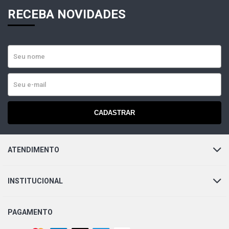
OUTROS LADO PASSAGEIRO
RECEBA NOVIDADES
XC90 STD SUV 2.9 24V GASOLINA (2005 - 2006)
OUTROS LADO PASSAGEIRO
XC90 AWD SUV 4.4 32V V8 GASOLINA (2005 - 2007)
OUTROS LADO PASSAGEIRO
GOLF SPORTLINE HATCH 1.6 8V AP FLEX (2008 - 2014)
CADASTRAR
GOLF STD HATCH 1.6 8V EA113 FLEX (2001 - 2014)
ATENDIMENTO
GOLF FLASH HATCH 1.6 8V EA113 FLEX (2006 - 2007)
INSTITUCIONAL
GOLF STD HATCH 2.0 8V APK GASOLINA (1998 - 2014)
PAGAMENTO
CLASSE B 200 (245) MINIVAN 2.0 8V M266.980 TURBO
L4 GASOLINA (2006 - 2009) OUTROS LADO