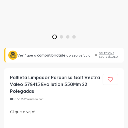
1
2
3
4
SELECIONE
Verifique a
compatibilidade
do seu veículo
SEU VEÍCULO
Palheta Limpador Parabrisa Golf Vectra
Valeo 578415 Evollution 550Mm 22
Polegadas
REF:
7217633
Vendido por:
Clique e veja!