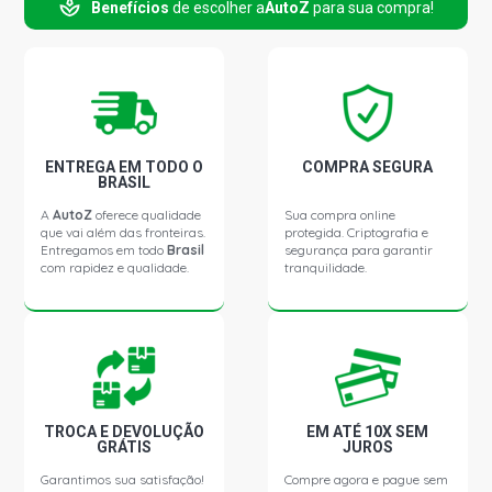
Benefícios
de escolher a
AutoZ
para sua compra!
VECTRA ELEGANCE SEDAN 2.0 8V FLEXPOWER FLEX
(2008 - 2011) OUTROS LADO MOTORISTA
VECTRA ELITE SEDAN 2.0 8V FLEXPOWER FLEX (2008 -
2011) OUTROS LADO MOTORISTA
VECTRA EXPRESSION SEDAN 2.0 8V FLEXPOWER FLEX
ENTREGA EM TODO O
COMPRA SEGURA
(2008 - 2011) OUTROS LADO MOTORISTA
BRASIL
A
AutoZ
oferece qualidade
Sua compra online
que vai além das fronteiras.
protegida. Criptografia e
VECTRA ELEGANCE SEDAN 2.2 8V GASOLINA (2008 -
Entregamos em todo
Brasil
segurança para garantir
2011) OUTROS LADO MOTORISTA
com rapidez e qualidade.
tranquilidade.
VECTRA ELITE SEDAN 2.2 8V GASOLINA (2008 - 2009)
OUTROS LADO MOTORISTA
VECTRA ELITE SEDAN 2.4 16V FLEXPOWER FLEX (2008 -
2009) OUTROS LADO MOTORISTA
TROCA E DEVOLUÇÃO
EM ATÉ 10X SEM
GRÁTIS
JUROS
CLASSE A 200 ELEGANCE (169) HATCH 2.0 8V M266.960
Garantimos sua satisfação!
Compre agora e pague sem
L4 GASOLINA (2006 - 2009) OUTROS LADO