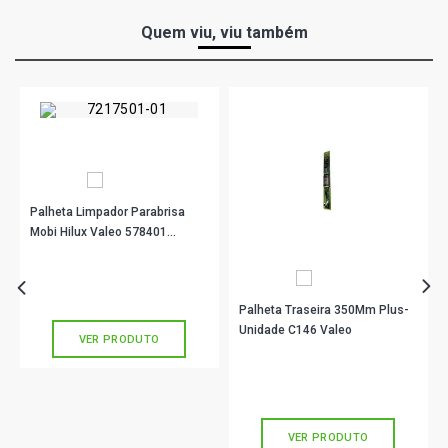
Quem viu, viu também
Palheta Limpador Parabrisa
Mobi Hilux Valeo 578401
Evollution Extra 400Mm 16
R$ 28,90
no PIX
Polegadas
Ou
R$ 28,90
em até 1x de
R$ 28,90
sem juros
Palheta Traseira 350Mm Plus-
Unidade C146 Valeo
VER PRODUTO
R$ 98,90
no PIX
Ou
R$ 98,90
em até 3x de
R$ 32,96
sem juros
VER PRODUTO