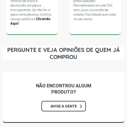
Política de troca e
preocupações!
devolução simples e
Parcelamento em até 10X
transparente. Se não for a
sem juros no cartão de
peça certa,devolva. Confira
crédito. Facilidade que cabe
nossas políticas
Clicando
no seu bolso.
Aqui!
PERGUNTE E VEJA OPINIÕES DE QUEM JÁ
COMPROU
NÃO ENCONTROU
ALGUM
PRODUTO?
AVISE A GENTE