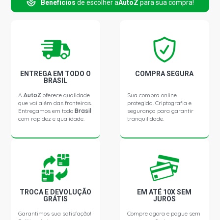
Benefícios
de escolher a
AutoZ
para sua compra!
ETIOS SEDAN XS SEDAN 1.5 16V 2NR-FE L4 FLEX (2014 -
2016)
RAV4 4WD SUV 2.4 16V 2AZ-FE VVTI GASOLINA (2012 -
2012)
RAV4 4WD SUV 2.5 16V 2AR-FE VVTI GASOLINA (2013 -
ENTREGA EM TODO O
COMPRA SEGURA
2016)
BRASIL
A
AutoZ
oferece qualidade
Sua compra online
que vai além das fronteiras.
protegida. Criptografia e
ETIOS HATCH CROSS HATCH 1.5 16V 2NR-FE L4 FLEX
Entregamos em todo
Brasil
segurança para garantir
(2016 - 2017)
com rapidez e qualidade.
tranquilidade.
TROCA E DEVOLUÇÃO
EM ATÉ 10X SEM
GRÁTIS
JUROS
Garantimos sua satisfação!
Compre agora e pague sem