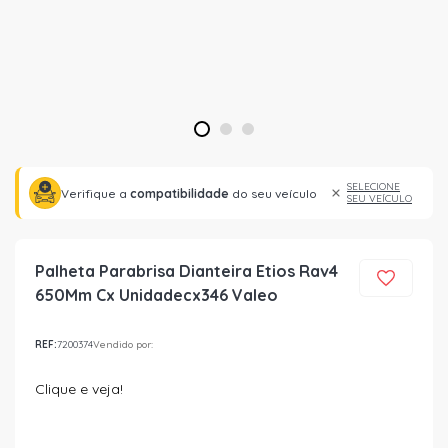
1
2
3
SELECIONE
Verifique a
compatibilidade
do seu veículo
SEU VEÍCULO
Palheta Parabrisa Dianteira Etios Rav4
650Mm Cx Unidadecx346 Valeo
REF:
7200374
Vendido por:
Clique e veja!