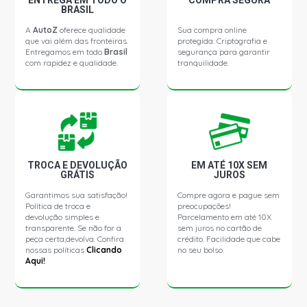
ENTREGA EM TODO O
COMPRA SEGURA
BRASIL
A
AutoZ
oferece qualidade
Sua compra online
que vai além das fronteiras.
protegida. Criptografia e
Entregamos em todo
Brasil
segurança para garantir
com rapidez e qualidade.
tranquilidade.
TROCA E DEVOLUÇÃO
EM ATÉ 10X SEM
GRÁTIS
JUROS
Garantimos sua satisfação!
Compre agora e pague sem
Política de troca e
preocupações!
devolução simples e
Parcelamento em até 10X
transparente. Se não for a
sem juros no cartão de
peça certa,devolva. Confira
crédito. Facilidade que cabe
nossas políticas
Clicando
no seu bolso.
Aqui!