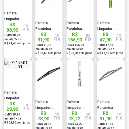
Palheta
Limpador
Palheta
Palheta
Palheta
R$
Traseiro
no
Parabrisa
Parabrisa
Limpador
PIX
88,90
Unidade 300Mm
R$
R$
R$
Dianteira Pajero
Dianteira A3
Parabrisa Spin
no
no
no
Ou
R$ 88,90
Bosch
PIX
PIX
PIX
91,90
166,90
47,90
em até 2x de
X-Trail Unidade
Unidade 330Mm
Agile Valeo
3397011630
R$ 44,45
sem juros
Ou
R$ 91,90
Ou
R$ 166,90
Ou
R$ 47,90
350Mm Bosch
Bosch
578406
em até 3x de
em até 5x de
em até 1x de
3397011433
3397008635
Evollution Extra
R$ 30,63
sem juros
R$ 33,38
sem juros
R$ 47,90
sem juros
550Mm 22
Polegadas
Palheta
Limpador
Palheta
Palheta
Palheta
R$
Parabrisa Mobi
no
Limpador
Limpador
Parabrisa
PIX
28,90
Hilux Valeo
R$
R$
R$
Parabrisa Kia
Parabrisa Uno
Dianteira 308
no
no
no
Ou
R$ 28,90
578401
PIX
PIX
PIX
78,90
73,22
91,90
em até 1x de
Soul Unidade
Fiesta Hatch
Hb20 Unidade
Evollution Extra
R$ 28,90
sem juros
Ou
R$ 78,90
Ou
R$ 73,22
Ou
R$ 91,90
280Mm Bosch
Valeo 578410
290Mm Bosch
400Mm 16
em até 2x de
em até 2x de
em até 3x de