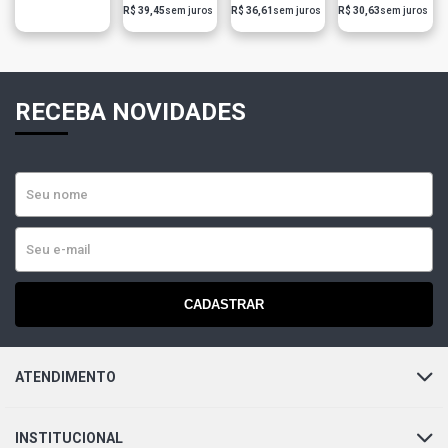
3397011428
Evollution
3397004802
R$ 39,45
sem juros
R$ 36,61
sem juros
R$ 30,63
sem juros
Polegadas
380Mm 15
Polegadas
RECEBA NOVIDADES
CADASTRAR
ATENDIMENTO
INSTITUCIONAL