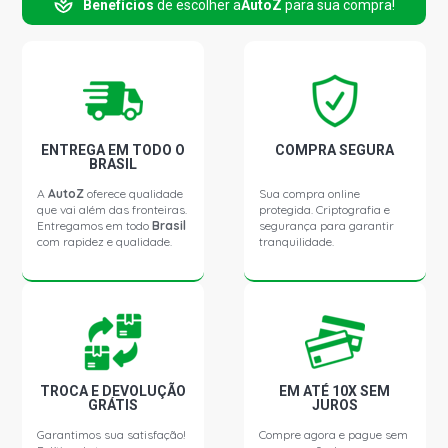
Benefícios
de escolher a
AutoZ
para sua compra!
KA STD HATCH 1.6 8V ZETEC ROCAM FLEX (2008 -
2013)
KA MP3 HATCH 1.6 8V ZETEC ROCAM GASOLINA (2006 -
2007)
KA XR HATCH 1.6 8V ZETEC ROCAM GASOLINA (2001 -
ENTREGA EM TODO O
COMPRA SEGURA
2010)
BRASIL
A
AutoZ
oferece qualidade
Sua compra online
que vai além das fronteiras.
protegida. Criptografia e
PARATI G2 STD SW 1.0 16V AT EA111 GASOLINA (1999 -
Entregamos em todo
Brasil
segurança para garantir
1999)
com rapidez e qualidade.
tranquilidade.
PARATI G3 CROSSOVER SW 1.0 16V AT EA111
GASOLINA (2003 - 2005)
PARATI G2 STD SW 1.0 16V AT TURBO GASOLINA (2000
- 2004)
TROCA E DEVOLUÇÃO
EM ATÉ 10X SEM
GRÁTIS
JUROS
PARATI G2 STD SW 1.0 8V AT (1999 - 1999)
Garantimos sua satisfação!
Compre agora e pague sem