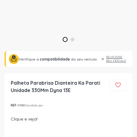
1
2
SELECIONE
Verifique a
compatibilidade
do seu veículo
SEU VEÍCULO
Palheta Parabrisa Dianteira Ka Parati
Unidade 330Mm Dyna 13E
REF:
47880
Vendido por:
Clique e veja!