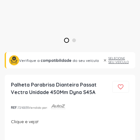
1
2
SELECIONE
Verifique a
compatibilidade
do seu veículo
SEU VEÍCULO
Palheta Parabrisa Dianteira Passat
Vectra Unidade 450Mm Dyna S45A
REF:
7210035
Vendido por:
Clique e veja!