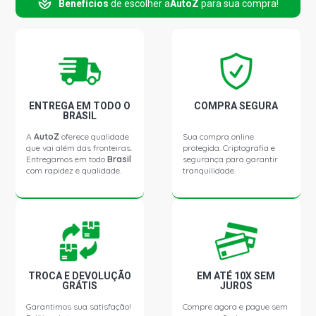
Benefícios
de escolher a
AutoZ
para sua compra!
SERIE 1 118I URBAN (F21) HATCH 1.6 16V N13B16A
GASOLINA (2012 - 2015)
SERIE 1 120I STD (E87) HATCH 2.0 16V N46B20A
GASOLINA (2012 - 2012)
C5 STD SEDAN 2.0 16V EW10J4 RFN L4 GASOLINA (2004
ENTREGA EM TODO O
COMPRA SEGURA
- 2007)
BRASIL
A
AutoZ
oferece qualidade
Sua compra online
que vai além das fronteiras.
protegida. Criptografia e
C5 EXCLUSIVE SEDAN 2.0 16V EW10J4 RFN L4
Entregamos em todo
Brasil
segurança para garantir
GASOLINA (2004 - 2007)
com rapidez e qualidade.
tranquilidade.
C5 STD SEDAN 3.0 24V V6 GASOLINA (2004 - 2007)
VECTRA GT HATCH 2.0 8V FLEXPOWER FLEX (2008 -
2011) OUTROS LADO PASSAGEIRO
TROCA E DEVOLUÇÃO
EM ATÉ 10X SEM
GRÁTIS
JUROS
VECTRA GTX HATCH 2.0 8V FLEXPOWER FLEX (2008 -
2011) OUTROS LADO PASSAGEIRO
Garantimos sua satisfação!
Compre agora e pague sem