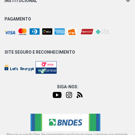
INSTITUCIONAL
JETTA TSI SEDAN 2.0 16V CCTA GASOLINA (2011 -
2014)
PAGAMENTO
JETTA STD SEDAN 2.0 8V CKJA GASOLINA (2011 -
2014)
JETTA TIPTRONIC SEDAN 2.5 20V CCCA GASOLINA
SITE SEGURO E
RECONHECIMENTO
(2007 - 2011)
JETTA STD SW 2.5 20V CCCA GASOLINA (2008 - 2013)
PASSAT STD SEDAN 2.0 16V FSI GASOLINA (2006 -
SIGA-NOS:
2010)
PASSAT COMFORTLINE SEDAN 2.0 8V BLY GASOLINA
(2006 - 2007)
PASSAT STD SEDAN 2.8 20V GASOLINA (2005 - 2005)
Preços e condições de pagamento exclusivos para compras via internet,