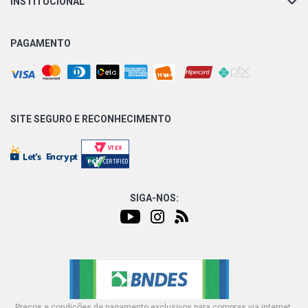
INSTITUCIONAL
RANGER XLS PICKUP 2.2 16V DIESEL (2013 - 2016)
PAGAMENTO
RANGER SPORT PICKUP 2.5 16V DURATEC FLEX (2013 -
2016)
RANGER XLS PICKUP 2.5 16V DURATEC FLEX (2013 -
2016)
SITE SEGURO E
RECONHECIMENTO
RANGER XLT PICKUP 2.5 16V DURATEC FLEX (2013 -
2016)
SIGA-NOS:
RANGER LIMITED PICKUP 3.2 20V DURATORQ DIESEL
(2013 - 2016)
RANGER LIMITED PLUS PICKUP 3.2 20V DURATORQ
DIESEL (2013 - 2016)
RANGER XLS PICKUP 3.2 20V DURATORQ DIESEL (2013 -
2016)
Preços e condições de pagamento exclusivos para compras via internet,