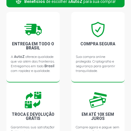
Benefícios
de escolher a
AutoZ
para sua compra!
C3 GLX HATCH 1.6 16V TU5JP4 FLEX (2002 - 2012)
C3 PICASSO GL MINIVAN 1.6 16V TU5JP4 FLEX (2011 -
2012)
ENTREGA EM TODO O
COMPRA SEGURA
BRASIL
C3 PICASSO GLX MINIVAN 1.6 16V TU5JP4 FLEX (2011 -
2012)
A
AutoZ
oferece qualidade
Sua compra online
que vai além das fronteiras.
protegida. Criptografia e
Entregamos em todo
Brasil
segurança para garantir
com rapidez e qualidade.
tranquilidade.
C3 XTR HATCH 1.6 16V TU5JP4 FLEX (2006 - 2011)
C3 EXCLUSIVE HATCH 1.6 16V TU5JP4 GASOLINA (2003
- 2011)
C3 GLX HATCH 1.6 16V TU5JP4 GASOLINA (2002 - 2007)
TROCA E DEVOLUÇÃO
EM ATÉ 10X SEM
GRÁTIS
JUROS
500 LOUGE AIR HATCH 1.4 16V MULTIAIR FLEX (2012 -
Garantimos sua satisfação!
Compre agora e pague sem
2013)