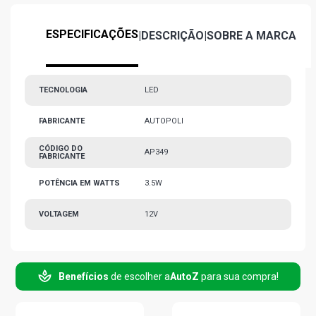
ESPECIFICAÇÕES
|
DESCRIÇÃO
|
SOBRE A MARCA
TECNOLOGIA
LED
FABRICANTE
AUTOPOLI
CÓDIGO DO
AP349
FABRICANTE
POTÊNCIA EM WATTS
3.5W
VOLTAGEM
12V
Benefícios
de escolher a
AutoZ
para sua compra!