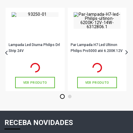
Lampada Led Diurna Philips Drl
Par Lampada H7 Led Ultinon
Strip 24V
Philips Pro5000 até 6.200K 12V
R$ 414,90
R$ 707,90
no PIX
no PIX
Ou
R$ 414,90
em até 10x de
R$ 41,49
Ou
R$ 707,90
em até 10x de
R$ 70,79
sem juros
sem juros
VER PRODUTO
VER PRODUTO
1
2
RECEBA NOVIDADES