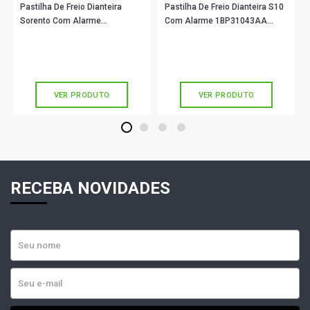
Pastilha De Freio Dianteira
Pastilha De Freio Dianteira S10
Sorento Com Alarme
Com Alarme 1BP31043AA
1BP31083AA BProauto
BProauto
R$ 141,90
R$ 191,90
no PIX
no PIX
Ou
R$ 141,90
em até 4x de
R$ 35,47
Ou
R$ 191,90
em até 6x de
R$ 31,98
sem juros
sem juros
VER PRODUTO
VER PRODUTO
1
2
3
4
RECEBA NOVIDADES