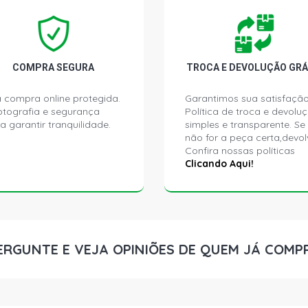
MERIVA PRE
FLEX (2005 
MERIVA STD 
COMPRA SEGURA
TROCA E DEVOLUÇÃO GRÁ
2004)
 compra online protegida.
Garantimos sua satisfação
ptografia e segurança
Política de troca e devolu
MERIVA CD M
a garantir tranquilidade.
simples e transparente. Se
2004)
não for a peça certa,devol
Confira nossas políticas
ZAFIRA COM
Clicando Aqui!
FLEX (2005 
ZAFIRA ELE
FLEX (2005 
ERGUNTE E VEJA OPINIÕES DE QUEM JÁ COMP
ZAFIRA ELIT
(2005 - 2010
ZAFIRA EXP