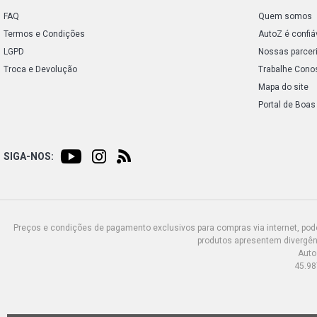
FAQ
Quem somos
Termos e Condições
AutoZ é confiá
LGPD
Nossas parcer
Troca e Devolução
Trabalhe Cono
Mapa do site
Portal de Boas
SIGA-NOS:
Preços e condições de pagamento exclusivos para compras via internet, poden
produtos apresentem divergênc
Auto
45.98