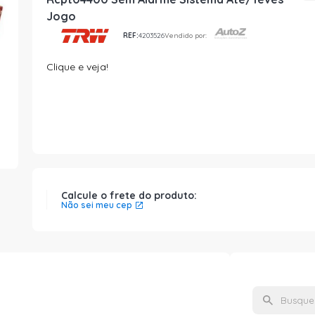
Jogo
REF:
4203526
Vendido por:
Clique e veja!
Calcule o frete do produto:
Não sei meu cep