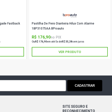
agade Fastback
Pastilha De Freio Dianteira Hilux Com Alarme
1BP31075AA BProauto
R$ 176,90
no PIX
s
Ou
R$ 176,90
em até 5x de
R$ 35,38
sem juros
VER PRODUTO
CADASTRAR
SITE SEGURO E
RECONHECIMENTO