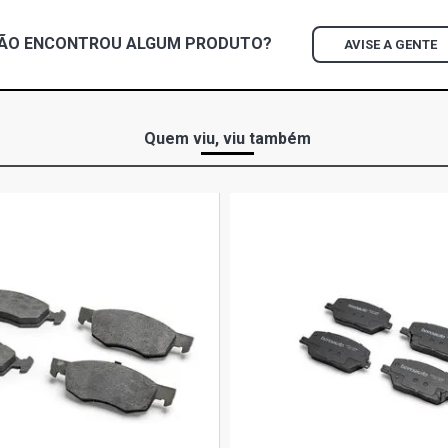
FLEX (2007 
ÃO ENCONTROU
ALGUM
PRODUTO?
AVISE A GENTE
ZAFIRA STD 
2006)
ZAFIRA CD M
Quem viu, viu também
2006)
MERIVA COL
N14YF FLEX 
MERIVA SS 
(2006 - 2009
MERIVA EXP
FLEXPOWER F
ZAFIRA COL
FLEX (2012 