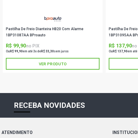
Pastilha De Freio Dianteira HB20 Com Alarme
Pastilha De Frei
1BP31087AA BProauto
1BP31095AA BP
R$ 99,90
R$ 137,90
no PIX
no
Ou
R$ 99,90
em até 3x de
R$ 33,30
sem juros
Ou
R$ 137,90
em até
VER PRODUTO
RECEBA NOVIDADES
ATENDIMENTO
INSTITUCI