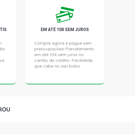
MIUM MINIVAN 1.8 8V FLEXPOWER
- 2010)
MINIVAN 1.8 8V GASOLINA (2003 -
TIS
EM ATÉ 10X SEM JUROS
!
Compre agora e pague sem
ção
preocupações! Parcelamento
INIVAN 1.8 8V GASOLINA (2003 -
em até 10X sem juros no
va.
cartão de crédito. Facilidade
que cabe no seu bolso.
FORT MINIVAN 2.0 8V FLEXPOWER
- 2010)
GANCE MINIVAN 2.0 8V FLEXPOWER
- 2010)
ROU
E MINIVAN 2.0 8V FLEXPOWER FLEX
)
RESSION MINIVAN 2.0 8V FLEXPOWER