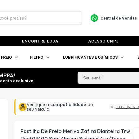
Central de Vendas
ENCONTRE LOJA
ACESSO CNPJ
FREIO
FILTRO
LUBRIFICANTES E QUÍMICOS
MPRA!
conto exclusivo.
Verifique a
compatibilidade
do
SELECIONE SEU
seu veículo
Pastilha De Freio Meriva Zafira Dianteira Trw
Rcpt04400 Sem Alarme Sistema Ate/Teves