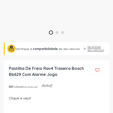
1
2
3
SELECIONE
Verifique a
compatibilidade
do seu veículo
SEU VEÍCULO
Pastilha De Freio Rav4 Traseira Bosch
Bb629 Com Alarme Jogo
REF:
6306668
Vendido por:
Clique e veja!