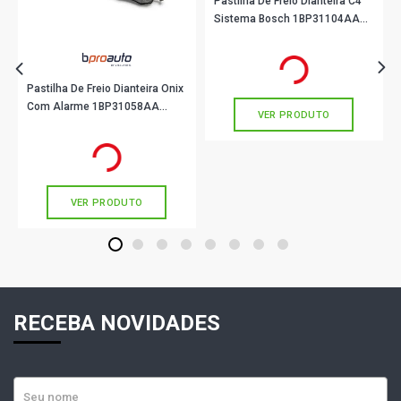
Pastilha De Freio Dianteira C4
Sistema Bosch 1BP31104AA
BProauto
R$ 141,90
no PIX
Ou
R$ 141,90
em até 4x de
R$ 35,47
sem juros
Pastilha De Freio Dianteira Onix
Com Alarme 1BP31058AA
VER PRODUTO
BProauto
R$ 123,90
no PIX
Ou
R$ 123,90
em até 4x de
R$ 30,97
sem juros
VER PRODUTO
1
2
3
4
5
6
7
8
RECEBA NOVIDADES