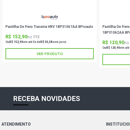
Pastilha De Freio Traseira HRV 1BP31067AA BProauto
Pastilha De Frei
1BP31062AA BP
R$ 152,90
no PIX
R$ 120,90
no
Ou
R$ 152,90
em até 5x de
R$ 30,58
sem juros
Ou
R$ 120,90
em até
VER PRODUTO
RECEBA NOVIDADES
ATENDIMENTO
INSTITUCI