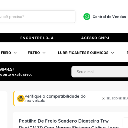
Central de Vendas
ENCONTRE LOJA
ACESSO CNPJ
FREIO
FILTRO
LUBRIFICANTES E QUÍMICOS
MPRA!
conto exclusivo.
Verifique a
compatibilidade
do
SELECIONE SEU
seu veículo
Pastilha De Freio Sandero Dianteira Trw
Rcpt01470 Com Alarme Sistema Girling Jogo