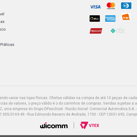
CLIO RN SED
vel
ias
sco
CLIO RT SED
 Práticas
CLIO AUTHE
(2002 - 2008
CLIO ALIZE 
CLIO AUTHEN
2008)
do variar nas lojas físicas. Ofertas válidas na compra de até 10 peças de cada 
ias de valores, o preço válido é o do carrinhos de compras. Vendas sujeitas a 
CLIO EXPRES
Z, uma empresa do Grupo DPaschoal - Razão Social: Comercial Automotiva S.A. -
2010)
7.005/0169-49 - Rua Edmundo Navarro de Andrade, 1700 - CEP 13031-695, Camp
CLIO PRIVIL