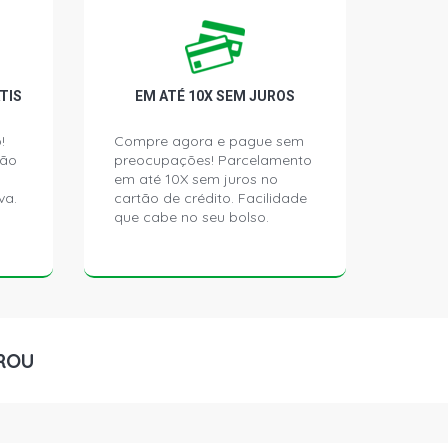
SSION HATCH 1.0 8V D7D GASOLINA
)
TIS
EM ATÉ 10X SEM JUROS
CH 1.0 8V D7D GASOLINA (1998 -
!
Compre agora e pague sem
ção
preocupações! Parcelamento
em até 10X sem juros no
CH 1.0 8V D7D GASOLINA (2000 -
va.
cartão de crédito. Facilidade
que cabe no seu bolso.
HATCH 1.0 8V D7D GASOLINA (1998 -
TCH 1.4 8V GASOLINA (1996 - 1998)
ROU
TIQUE HATCH 1.6 16V FLEX (2005 -