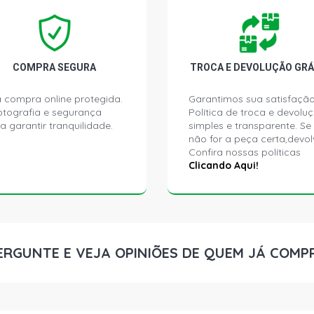
CLIO EXPRE
(2004 - 2006
COMPRA SEGURA
TROCA E DEVOLUÇÃO GRÁ
CLIO RL HAT
2008)
 compra online protegida.
Garantimos sua satisfação
ptografia e segurança
Política de troca e devolu
a garantir tranquilidade.
simples e transparente. Se
CLIO RN HAT
não for a peça certa,devol
2006)
Confira nossas políticas
Clicando Aqui!
CLIO YAHOO 
2008)
CLIO STD HA
ERGUNTE E VEJA OPINIÕES DE QUEM JÁ COMP
CLIO AUTHEN
2008)