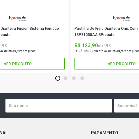
CLIO AUTHEN
2016)
o Dianteira Fusion Sistema Fomoco
Pastilha De Freio Dianteira Onix Com
CLIO EGEUS 
roauto
1BP31058AA BProauto
R$ 123,90
 PIX
no PIX
CLIO EXPRES
 4x de
R$ 30,22
sem juros
Ou
R$ 123,90
em até 4x de
R$ 30,97
sem juro
2008)
VER PRODUTO
VER PRODUTO
CLIO ALIZE 
2005)
1
2
3
4
CLIO BOTIC 
2005)
CLIO PRIVIL
2006)
ONAL
PAGAMENTO
CLIO RL SED