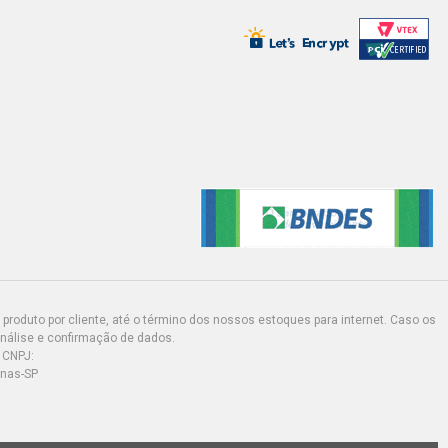
AN 1.0 16V GASOLINA (2000 - 2006)
AN 1.0 16V GASOLINA (2000 - 2006)
NTIQUE SEDAN 1.0 8V D7D GASOLINA
)
SEDAN 1.6 16V FLEX (2003 - 2006)
TIQUE SEDAN 1.6 16V FLEX (2005 -
produto por cliente, até o término dos nossos estoques para internet. Caso os
análise e confirmação de dados.
SION SEDAN 1.6 16V FLEX (2004 -
 CNPJ:
inas-SP
EGE SEDAN 1.6 16V FLEX (2005 - 2009)