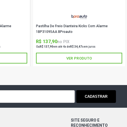
TIQUE SEDAN 1.0 16V FLEX (2003 -
 Alarme
Pastilha De Freio Dianteira Kicks Com Alarme
SEDAN 1.0 16V FLEX (2006 - 2007)
1BP31095AA BProauto
R$ 137,90
no PIX
SION SEDAN 1.0 16V FLEX (2004 -
s
Ou
R$ 137,90
em até 4x de
R$ 34,47
sem juros
VER PRODUTO
SEDAN 1.0 16V GASOLINA (2003 -
SEDAN 1.0 16V GASOLINA (2000 -
CADASTRAR
EGE SEDAN 1.0 16V GASOLINA (2000 -
SITE SEGURO E
AN 1.0 16V GASOLINA (2002 - 2006)
RECONHECIMENTO