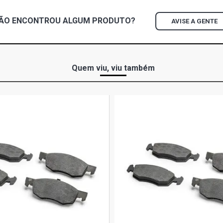
CLIO CC HAT
ÃO ENCONTROU
ALGUM
PRODUTO?
AVISE A GENTE
CLIO DYNAMI
2006)
CLIO EXPRES
Quem viu, viu também
2008)
CLIO PRIVIL
2005)
CLIO RN HAT
CLIO RL HAT
CLIO RN HAT
CLIO RT HAT