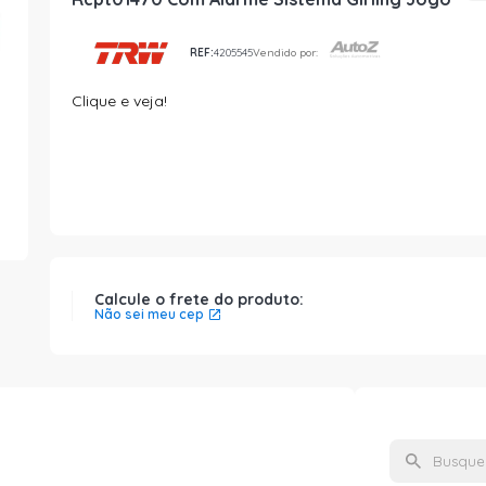
REF:
4205545
Vendido por:
Clique e veja!
Calcule o frete do produto:
Não sei meu cep