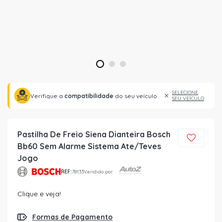
1
2
3
SELECIONE
Verifique a
compatibilidade
do seu veículo
SEU VEÍCULO
Pastilha De Freio Siena Dianteira Bosch
Bb60 Sem Alarme Sistema Ate/Teves
Jogo
REF:
78133
Vendido por:
Clique e veja!
Formas de Pagamento