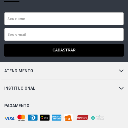
PALIO WEEKEND 6 MARCHAS SW 1.0 8V FIASA
GASOLINA (1999 - 2000)
PALIO WEEKEND ELX SW 1.4 8V FIRE FLEX (2006 - 2010)
CADASTRAR
PALIO WEEKEND ADVENTURE SW 1.6 16V TORQUE
GASOLINA (1999 - 2003)
PALIO WEEKEND SPORT SW 1.6 16V TORQUE GASOLINA
ATENDIMENTO
(1997 - 2000)
INSTITUCIONAL
PALIO WEEKEND STILE SW 1.6 16V TORQUE GASOLINA
(1997 - 2003)
PAGAMENTO
PALIO WEEKEND ADVENTURE SW 1.6 8V SEVEL
GASOLINA (1999 - 2003)