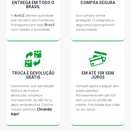
PALIO EX HATCH 1.0 8V FIASA GASOLINA (1998 - 2000)
ENTREGA EM TODO O
COMPRA SEGURA
BRASIL
A
AutoZ
oferece qualidade
Sua compra online
PALIO YOUNG HATCH 1.0 8V FIASA GASOLINA (2000 -
que vai além das fronteiras.
protegida. Criptografia e
2002)
Entregamos em todo
Brasil
segurança para garantir
com rapidez e qualidade.
tranquilidade.
PALIO ELX HATCH 1.0 8V FIRE FLEX (2003 - 2011)
PALIO EX HATCH 1.0 8V FIRE FLEX (2005 - 2008)
PALIO TROFEO HATCH 1.0 8V FIRE FLEX (2003 - 2009)
TROCA E DEVOLUÇÃO
EM ATÉ 10X SEM
GRÁTIS
JUROS
Garantimos sua satisfação!
Compre agora e pague sem
PALIO ELX HATCH 1.0 8V FIRE GASOLINA (2004 - 2007)
Política de troca e
preocupações!
devolução simples e
Parcelamento em até 10X
transparente. Se não for a
sem juros no cartão de
PALIO EX HATCH 1.0 8V FIRE GASOLINA (2001 - 2008)
peça certa,devolva. Confira
crédito. Facilidade que cabe
nossas políticas
Clicando
no seu bolso.
Aqui!
PALIO MPI HATCH 1.0 8V FIRE GASOLINA (2000 - 2005)