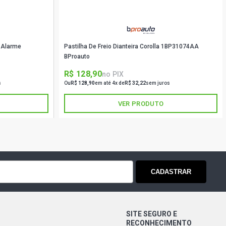
m Alarme
Pastilha De Freio Dianteira Corolla 1BP31074AA
BProauto
R$ 128,90
no PIX
s
Ou
R$ 128,90
em até 4x de
R$ 32,22
sem juros
VER PRODUTO
CADASTRAR
SITE SEGURO E
RECONHECIMENTO