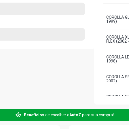
COROLLA GLI
1999)
COROLLA XLI
FLEX (2002 
COROLLA LE
1998)
COROLLA SE
2002)
COROLLA XEI
(1999 - 2002
Benefícios
de escolher a
AutoZ
para sua compra!
COROLLA SW
1999)