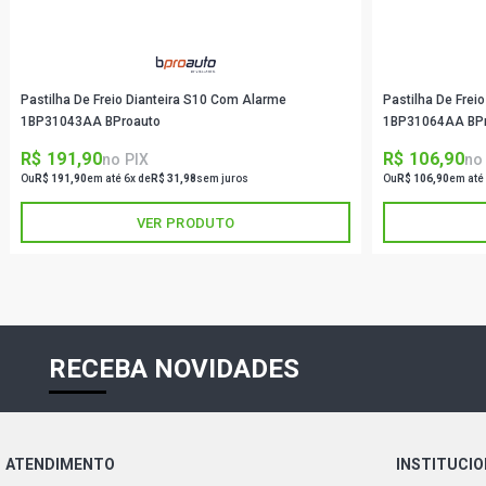
Pastilha De Freio Dianteira S10 Com Alarme
Pastilha De Freio
1BP31043AA BProauto
1BP31064AA BP
R$ 191,90
R$ 106,90
no PIX
no
Ou
R$ 191,90
em até 6x de
R$ 31,98
sem juros
Ou
R$ 106,90
em até
VER PRODUTO
RECEBA NOVIDADES
ATENDIMENTO
INSTITUCI