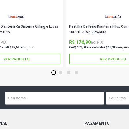
 Dianteira Ka Sistema Girling e Lucas
Pastilha De Freio Dianteira Hilux Co
roauto
1BP31075AA BProauto
R$ 176,90
 PIX
no PIX
 3x de
R$ 35,63
sem juros
Ou
R$ 176,90
em até 5x de
R$ 35,38
sem juro
VER PRODUTO
VER PRODUTO
1
2
3
4
ONAL
PAGAMENTO