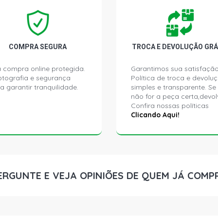
COROLLA SW
1999)
COROLLA SW
COMPRA SEGURA
TROCA E DEVOLUÇÃO GRÁ
1999)
 compra online protegida.
Garantimos sua satisfação
ptografia e segurança
Política de troca e devolu
COROLLA XLI
a garantir tranquilidade.
simples e transparente. Se
2002)
não for a peça certa,devol
Confira nossas políticas
Clicando Aqui!
ERGUNTE E VEJA OPINIÕES DE QUEM JÁ COMP