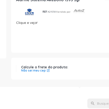
REF:
4215761
Vendido por:
Clique e veja!
Calcule o frete do produto:
Não sei meu cep