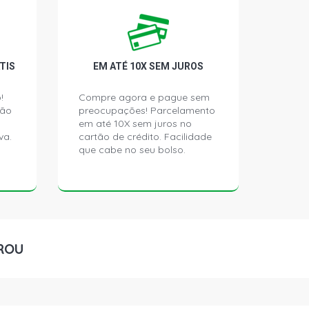
-XLI SW 1.6 16V GASOLINA (1997 -
-LE SW 1.8 16V GASOLINA (1997 -
TIS
EM ATÉ 10X SEM JUROS
!
Compre agora e pague sem
ção
preocupações! Parcelamento
 SEDAN 1.8 16V GASOLINA (1999 -
em até 10X sem juros no
va.
cartão de crédito. Facilidade
que cabe no seu bolso.
ROU