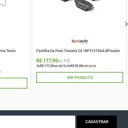
tema Teves
Pastilha De Freio Traseira C4 1BP31573AA BProauto
R$ 177,90
no PIX
Ou
R$ 177,90
em até 5x de
R$ 35,58
sem juros
s
VER PRODUTO
CADASTRAR