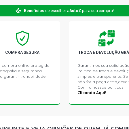
Benefícios
de escolher a
AutoZ
para sua compra!
COROLLA GL
L4 FLEX (201
COROLLA GL
2ZRFE VVTI 
COMPRA SEGURA
TROCA E DEVOLUÇÃO GRÁ
 compra online protegida.
Garantimos sua satisfação
ptografia e segurança
Política de troca e devolu
a garantir tranquilidade.
simples e transparente. Se
não for a peça certa,devol
Confira nossas políticas
Clicando Aqui!
ERGUNTE E VEJA OPINIÕES DE QUEM JÁ COMP