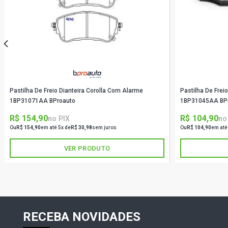
Pastilha De Freio Dianteira Corolla Com Alarme
Pastilha De Frei
1BP31071AA BProauto
1BP31045AA BP
R$ 154,90
R$ 104,90
no PIX
no
Ou
R$ 154,90
em até 5x de
R$ 30,98
sem juros
Ou
R$ 104,90
em até
VER PRODUTO
RECEBA NOVIDADES