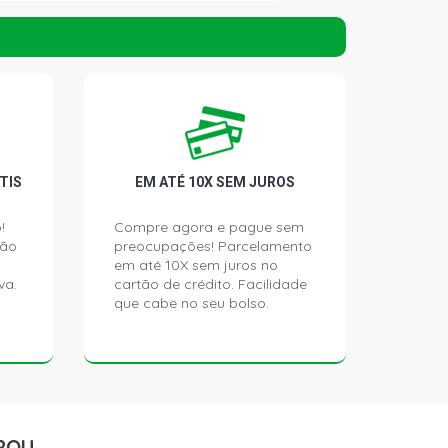
I UPPER SEDAN 1.8 16V 2ZRFE VVTI
6 - 2016)
I UPPER BLACK SEDAN 1.8 16V
L4 FLEX (2017 - 2016)
TIS
EM ATÉ 10X SEM JUROS
!
Compre agora e pague sem
ção
preocupações! Parcelamento
em até 10X sem juros no
va.
cartão de crédito. Facilidade
que cabe no seu bolso.
ROU