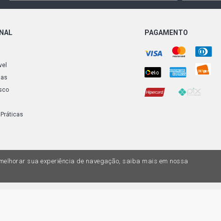
ONAL
PAGAMENTO
vel
ias
sco
 Práticas
a melhorar sua experiência de navegação, saiba mais em nossa
do variar nas lojas físicas. Ofertas válidas na compra de até 10 peças de cada 
ias de valores, o preço válido é o do carrinhos de compras. Vendas sujeitas a 
Z, uma empresa do Grupo DPaschoal - Razão Social: Comercial Automotiva S.A. -