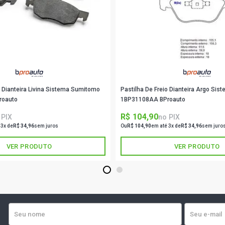
o Dianteira Livina Sistema Sumitomo
Pastilha De Freio Dianteira Argo Sis
roauto
1BP31108AA BProauto
R$ 104,90
 PIX
no PIX
 3x de
R$ 34,96
sem juros
Ou
R$ 104,90
em até 3x de
R$ 34,96
sem juro
VER PRODUTO
VER PRODUTO
1
2