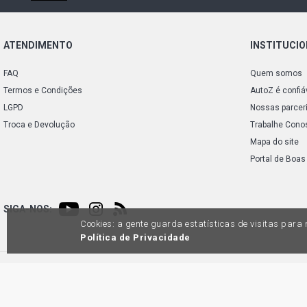
ATENDIMENTO
INSTITUCI
FAQ
Quem somos
Termos e Condições
AutoZ é confiá
LGPD
Nossas parcer
Troca e Devolução
Trabalhe Cono
Mapa do site
Portal de Boas
SIGA-NOS:
Cookies: a gente guarda estatísticas de visitas par
Política de Privacidade
Preços e condições de pagamento exclusivos para compras via internet, poden
produtos apresentem divergênc
Auto