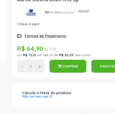
REF:
4215818
Vendido por:
Clique e veja!
Formas de Pagamento
R$ 64,90
Ou
R$ 72,10
em até 2x de
R$ 36,05
sem juros
-
+
COMPRAR
ADICIO
Calcule o frete do produto:
Não sei meu cep