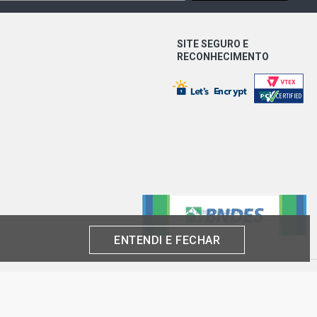
SITE SEGURO E
RECONHECIMENTO
ENTENDI E FECHAR
produto por cliente, até o término dos nossos estoques para internet. Caso os
análise e confirmação de dados.
 CNPJ: