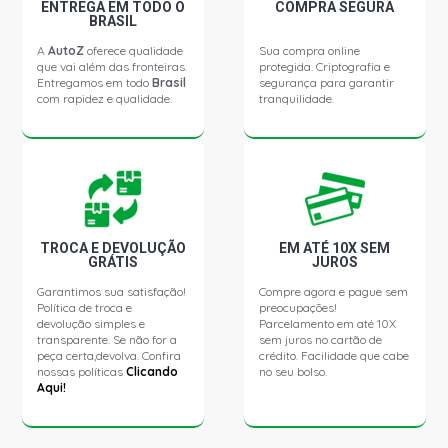
ENTREGA EM TODO O
COMPRA SEGURA
BRASIL
R19 STD SEDAN 1.6 8V GASOLINA (1994 - 1998)
A
AutoZ
oferece qualidade
Sua compra online
que vai além das fronteiras.
protegida. Criptografia e
Entregamos em todo
Brasil
segurança para garantir
com rapidez e qualidade.
tranquilidade.
R19 RT SEDAN 1.8 8V GASOLINA (1994 - 2000)
CLIO GETUP HATCH 1.0 16V FLEX (2006 - 2009)
CLIO PRIVILEGE HATCH 1.0 16V FLEX (2006 - 2007)
TROCA E DEVOLUÇÃO
EM ATÉ 10X SEM
GRÁTIS
JUROS
CLIO AUTHENTIQUE HATCH 1.0 16V GASOLINA (2003 -
2016)
Garantimos sua satisfação!
Compre agora e pague sem
Política de troca e
preocupações!
devolução simples e
Parcelamento em até 10X
CLIO DYNAMIQUE HATCH 1.0 16V GASOLINA (2004 -
transparente. Se não for a
sem juros no cartão de
2006)
peça certa,devolva. Confira
crédito. Facilidade que cabe
nossas políticas
Clicando
no seu bolso.
Aqui!
CLIO EXPRESSION HATCH 1.0 16V GASOLINA (2004 -
2006)