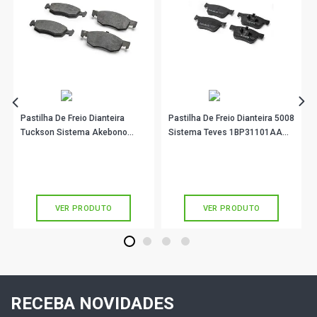
CLIO RN HATCH 1.6 8V GASOLINA (1996 - 2002)
CLIO RT HATCH 1.6 8V GASOLINA (1996 - 2002)
CLIO AUTHENTIQUE SEDAN 1.0 16V FLEX (2003 - 2016)
Pastilha De Freio Dianteira
Pastilha De Freio Dianteira 5008
Tuckson Sistema Akebono
Sistema Teves 1BP31101AA
1BP31090AA BProauto
BProauto
CLIO EGEUS SEDAN 1.0 16V FLEX (2006 - 2007)
R$ 146,90
R$ 155,90
no PIX
no PIX
Ou
R$ 146,90
em até 4x de
R$ 36,72
Ou
R$ 155,90
em até 5x de
R$ 31,18
sem juros
sem juros
CLIO EXPRESSION SEDAN 1.0 16V FLEX (2004 - 2008)
VER PRODUTO
VER PRODUTO
CLIO ALIZE SEDAN 1.0 16V GASOLINA (2003 - 2005)
1
2
3
4
CLIO BOTIC SEDAN 1.0 16V GASOLINA (2000 - 2005)
RECEBA NOVIDADES
CLIO PRIVILEGE SEDAN 1.0 16V GASOLINA (2000 - 2006)