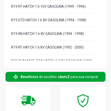
R19 RT HATCH 1.6 16V GASOLINA (1994 - 1996)
R19 STD HATCH 1.6 8V GASOLINA (1994 - 1998)
R19 RN HATCH 1.6 8V GASOLINA (1994 - 1998)
R19 RT HATCH 1.6 8V GASOLINA (1992 - 2000)
R19 CHAMADE-GTX HATCH 1.7 8V GASOLINA (1993 -
2005)
Benefícios
de escolher a
AutoZ
para sua compra!
R19 CHAMADE-TXE HATCH 1.7 8V GASOLINA (1993 -
2005)
R19 RT HATCH 1.8 8V GASOLINA (1994 - 2000)
R19 STD SEDAN 1.6 16V GASOLINA (1994 - 1998)