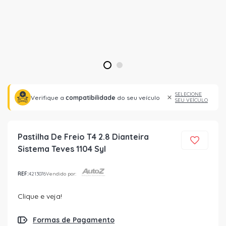
1
2
SELECIONE
Verifique a
compatibilidade
do seu veículo
SEU VEÍCULO
Pastilha De Freio T4 2.8 Dianteira
Sistema Teves 1104 Syl
REF:
4213076
Vendido por:
Clique e veja!
Formas de Pagamento