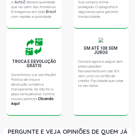
2007)
A
AutoZ
oferece qualidade
Sua compra online
que vai além das fronteiras.
protegida. Criptografia e
Entregamos em todo
Brasil
segurança para garantir
com rapidez e qualidade.
tranquilidade.
ASTRA CD SEDAN 2.0 16V GASOLINA (1999 - 2004)
ASTRA ADVANTAGE SEDAN 2.0 8V FLEXPOWER FLEX
(2005 - 2012)
EM ATÉ 10X SEM
JUROS
ASTRA COMFORT SEDAN 2.0 8V FLEXPOWER FLEX
(2005 - 2007)
TROCA E DEVOLUÇÃO
Compre agora e pague sem
GRÁTIS
preocupações!
Parcelamento em até 10X
Garantimos sua satisfação!
sem juros no cartão de
ASTRA ELEGANCE SEDAN 2.0 8V FLEXPOWER FLEX
Política de troca e
(2004 - 2009)
crédito. Facilidade que cabe
devolução simples e
no seu bolso.
transparente. Se não for a
peça certa,devolva. Confira
ASTRA ELITE SEDAN 2.0 8V FLEXPOWER FLEX (2005 -
nossas políticas
Clicando
2007)
Aqui!
ASTRA CD SEDAN 2.0 8V GASOLINA (1999 - 2002)
PERGUNTE E VEJA OPINIÕES DE QUEM JÁ
ASTRA ELEGANCE SEDAN 2.0 8V MPFI GASOLINA (2004