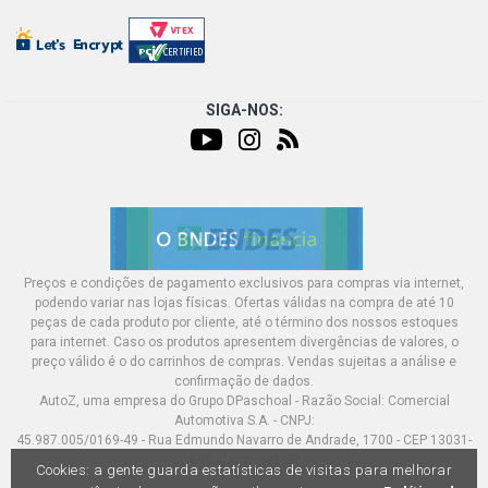
VECTRA ELEGANCE SEDAN 2.0 8V GASOLINA (2005 -
2005)
VECTRA ELITE SEDAN 2.0 8V GASOLINA (2005 - 2005)
SIGA-NOS:
VECTRA EXPRESSION SEDAN 2.0 8V GASOLINA (2004 -
2005)
VECTRA GL SEDAN 2.0 8V GASOLINA (1997 - 2003)
Preços e condições de pagamento exclusivos para compras via internet,
VECTRA GLS SEDAN 2.0 8V GASOLINA (1997 - 2004)
podendo variar nas lojas físicas. Ofertas válidas na compra de até 10
peças de cada produto por cliente, até o término dos nossos estoques
para internet. Caso os produtos apresentem divergências de valores, o
VECTRA GL IMPORTADO SEDAN 2.0 8V GASOLINA (1994
preço válido é o do carrinhos de compras. Vendas sujeitas a análise e
- 1996)
confirmação de dados.
AutoZ, uma empresa do Grupo DPaschoal - Razão Social: Comercial
Automotiva S.A. - CNPJ:
VECTRA GLS IMPORTADO SEDAN 2.0 8V GASOLINA
45.987.005/0169-49 - Rua Edmundo Navarro de Andrade, 1700 - CEP 13031-
(1994 - 1996)
695, Campinas-SP
Cookies: a gente guarda estatísticas de visitas para melhorar