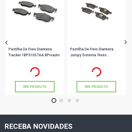
Pastilha De Freio Dianteira
Pastilha De Freio Dianteira
Tracker 1BP31057AA BProauto
Jumpy Sistema Teves
1BP31098AA BProauto
R$ 218,90
R$ 186,90
no PIX
no PIX
Ou
R$ 218,90
em até 7x de
R$ 31,27
Ou
R$ 186,90
em até 6x de
R$ 31,15
sem juros
sem juros
VER PRODUTO
VER PRODUTO
1
2
3
4
RECEBA NOVIDADES