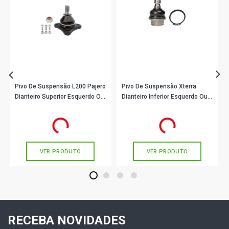
Pivo De Suspensão L200 Pajero
Pivo De Suspensão Xterra
Dianteiro Superior Esquerdo Ou
Dianteiro Inferior Esquerdo Ou
Direito Viemar 503203
Direito Viemar 503370
R$ 74,33
R$ 148,90
no PIX
no PIX
Ou
R$ 74,33
em até 2x de
R$ 37,16
Ou
R$ 148,90
em até 4x de
R$ 37,22
sem juros
sem juros
VER PRODUTO
VER PRODUTO
1
2
3
4
RECEBA NOVIDADES