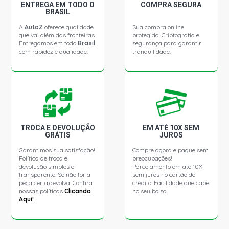
D10 CABINE SIMPLES PICKUP 3.8 8V PERKINS Q20B
ENTREGA EM TODO O
COMPRA SEGURA
4236 DIESEL (1979 - 1985)
BRASIL
A
AutoZ
oferece qualidade
Sua compra online
que vai além das fronteiras.
protegida. Criptografia e
D10 CABINE SIMPLES PICKUP 3.8 8V PERKINS Q20B4
Entregamos em todo
Brasil
segurança para garantir
DIESEL (1985 - 1985)
com rapidez e qualidade.
tranquilidade.
D14 STD PICKUP 3.8 8V DIESEL (1980 - 1985)
D15 STD PICKUP 3.8 8V DIESEL (1980 - 1985)
TROCA E DEVOLUÇÃO
EM ATÉ 10X SEM
D20 STD PICKUP 2.5 8V DIESEL (1985 - 1992)
GRÁTIS
JUROS
Garantimos sua satisfação!
Compre agora e pague sem
Política de troca e
D20 STD PICKUP 3.8 8V PERKINS Q20B4 DIESEL (1985 -
preocupações!
1992)
devolução simples e
Parcelamento em até 10X
transparente. Se não for a
sem juros no cartão de
peça certa,devolva. Confira
crédito. Facilidade que cabe
nossas políticas
Clicando
no seu bolso.
D20 CABINE DUPLA PICKUP 3.8 8V PERKINS Q20B4
Aqui!
DIESEL (1985 - 1992)