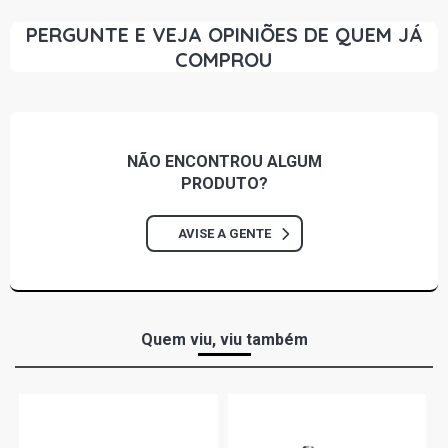
D20 CABINE SIMPLES PICKUP 3.8 8V PERKINS Q20B4
DIESEL (1985 - 1992)
PERGUNTE E VEJA OPINIÕES DE QUEM JÁ
COMPROU
D20 CABINE SIMPLES PICKUP 4.0 8V MAXION D4 DIESEL
(1985 - 1992)
D20 STD PICKUP 4.0 8V MAXION S4 DIESEL (1985 - 1992)
NÃO ENCONTROU
ALGUM
PRODUTO?
D20 CABINE DUPLA PICKUP 4.0 8V MAXION S4 DIESEL
(1985 - 1992)
AVISE A GENTE
D20 STD PICKUP 4.0 8V MAXION S4T DIESEL (1985 -
1992)
D20 CABINE DUPLA PICKUP 4.0 8V MAXION S4T DIESEL
Quem viu, viu também
(1985 - 1992)
D20 CABINE SIMPLES PICKUP 4.0 8V MAXION S4T
DIESEL (1985 - 1992)