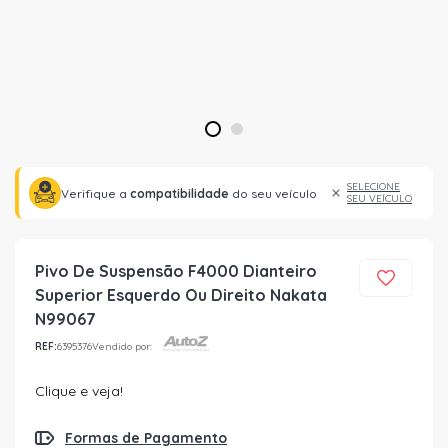
1
2
SELECIONE
Verifique a
compatibilidade
do seu veículo
SEU VEÍCULO
Pivo De Suspensão F4000 Dianteiro
Superior Esquerdo Ou Direito Nakata
N99067
REF:
6395376
Vendido por:
Clique e veja!
Formas de Pagamento