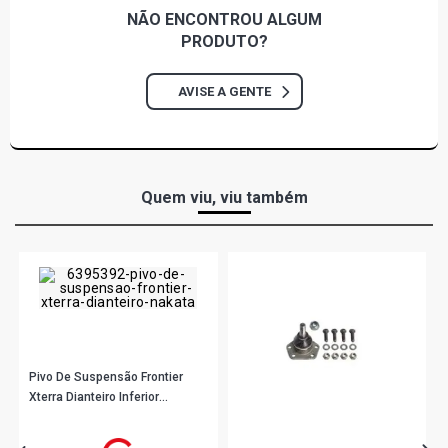
NÃO ENCONTROU
ALGUM
PRODUTO?
AVISE A GENTE
Quem viu, viu também
Pivo De Suspensão Frontier
Xterra Dianteiro Inferior
Esquerdo Ou Direito Nakata
R$ 83,22
no PIX
N99082