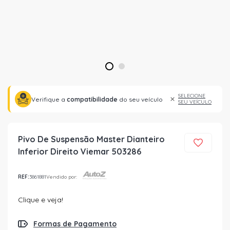
1
2
SELECIONE
Verifique a
compatibilidade
do seu veículo
SEU VEÍCULO
Pivo De Suspensão Master Dianteiro
Inferior Direito Viemar 503286
REF:
3861881
Vendido por:
Clique e veja!
Formas de Pagamento