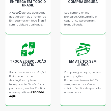
MASTER LONGO FURGAO 2.5 16V DIESEL (2005 - 2020)
ENTREGA EM TODO O
COMPRA SEGURA
BRASIL
A
AutoZ
oferece qualidade
Sua compra online
MASTER DCI CHASSI CHASSI CURTO 2.3 16V MULTIJET
que vai além das fronteiras.
protegida. Criptografia e
M9T 692 DIESEL (2013 - 2020)
Entregamos em todo
Brasil
segurança para garantir
com rapidez e qualidade.
tranquilidade.
MASTER DCI EXECUTIVE LONGO CHASSI LONGO 2.3 16V
MULTIJET M9T 692 DIESEL (2013 - 2020)
MASTER DCI EXTRA F. VITRÉ CHASSI LONGO 2.3 16V
MULTIJET M9T 692 DIESEL (2013 - 2020)
TROCA E DEVOLUÇÃO
EM ATÉ 10X SEM
GRÁTIS
JUROS
MASTER DCI EXTRA FURGÃO CHASSI LONGO 2.3 16V
MULTIJET M9T 692 DIESEL (2013 - 2020)
Garantimos sua satisfação!
Compre agora e pague sem
Política de troca e
preocupações!
devolução simples e
Parcelamento em até 10X
MASTER DCI FURGÃO FURGAO 2.3 16V MULTIJET M9T
transparente. Se não for a
sem juros no cartão de
692 DIESEL (2013 - 2020)
peça certa,devolva. Confira
crédito. Facilidade que cabe
nossas políticas
Clicando
no seu bolso.
Aqui!
MASTER DCI GRAND F.VITRÉ CHASSI LONGO 2.3 16V
MULTIJET M9T 692 DIESEL (2013 - 2020)