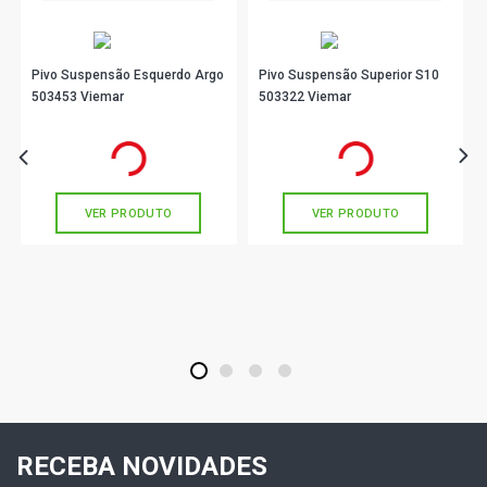
Pivo Suspensão Esquerdo Argo
Pivo Suspensão Superior S10
503453 Viemar
503322 Viemar
R$ 45,44
R$ 132,11
no PIX
no PIX
Ou
R$ 45,44
em até 1x de
R$ 45,44
Ou
R$ 132,11
em até 4x de
R$ 33,02
sem juros
sem juros
VER PRODUTO
VER PRODUTO
1
2
3
4
RECEBA NOVIDADES