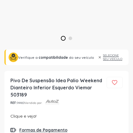
1
2
SELECIONE
Verifique a
compatibilidade
do seu veículo
SEU VEÍCULO
Pivo De Suspensão Idea Palio Weekend
Dianteiro Inferior Esquerdo Viemar
503189
REF:
94460
Vendido por:
Clique e veja!
Formas de Pagamento