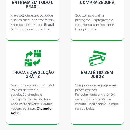
STRADA ADVENTURE CABINE ESTENDIDA PICKUP 1.8
ENTREGA EM TODO O
COMPRA SEGURA
8V POWERTRAIN FLEX (2006 - 2008)
BRASIL
A
AutoZ
oferece qualidade
Sua compra online
que vai além das fronteiras.
protegida. Criptografia e
STRADA ADVENTURE LOCKER PICKUP 1.8 8V
Entregamos em todo
Brasil
segurança para garantir
POWERTRAIN FLEX (2009 - 2012)
com rapidez e qualidade.
tranquilidade.
IDEA ADVENTURE MINIVAN 1.8 8V POWERTRAIN FLEX
(2010 - 2012)
TROCA E DEVOLUÇÃO
EM ATÉ 10X SEM
GRÁTIS
JUROS
Garantimos sua satisfação!
Compre agora e pague sem
Política de troca e
preocupações!
devolução simples e
Parcelamento em até 10X
transparente. Se não for a
sem juros no cartão de
peça certa,devolva. Confira
crédito. Facilidade que cabe
nossas políticas
Clicando
no seu bolso.
Aqui!