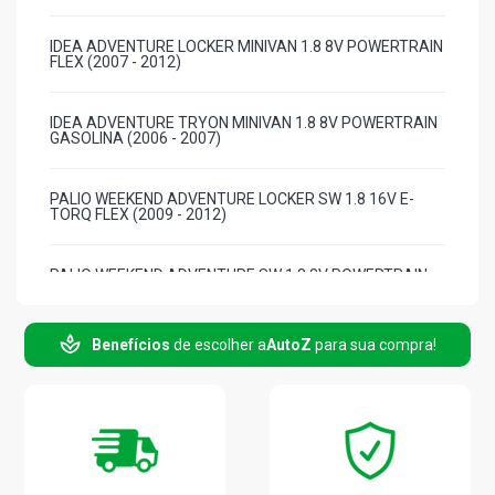
IDEA ADVENTURE LOCKER MINIVAN 1.8 8V POWERTRAIN
FLEX (2007 - 2012)
IDEA ADVENTURE TRYON MINIVAN 1.8 8V POWERTRAIN
GASOLINA (2006 - 2007)
PALIO WEEKEND ADVENTURE LOCKER SW 1.8 16V E-
TORQ FLEX (2009 - 2012)
PALIO WEEKEND ADVENTURE SW 1.8 8V POWERTRAIN
FLEX (2006 - 2008)
Benefícios
de escolher a
AutoZ
para sua compra!
PALIO WEEKEND ADVENTURE LOCKER SW 1.8 8V
POWERTRAIN FLEX (2009 - 2012)
PALIO WEEKEND ADVENTURE TRYON SW 1.8 8V
POWERTRAIN FLEX (2006 - 2012)