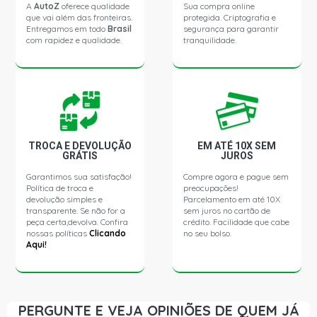
BELINA II GLX SW 1.8 8V AP (1987 - 1992)
A
AutoZ
oferece qualidade
Sua compra online
que vai além das fronteiras.
protegida. Criptografia e
Entregamos em todo
Brasil
segurança para garantir
com rapidez e qualidade.
tranquilidade.
CORCEL 1 L SEDAN 1.3 8V GASOLINA (1969 - 1970)
CORCEL 1 GT SEDAN 1.4 8V GASOLINA (1975 - 1977)
CORCEL 1 L SEDAN 1.4 8V GASOLINA (1970 - 1977)
TROCA E DEVOLUÇÃO
EM ATÉ 10X SEM
GRÁTIS
JUROS
CORCEL II GL SEDAN 1.4 8V GASOLINA (1978 - 1980)
Garantimos sua satisfação!
Compre agora e pague sem
Política de troca e
preocupações!
CORCEL II L SEDAN 1.4 8V GASOLINA (1978 - 1980)
devolução simples e
Parcelamento em até 10X
transparente. Se não for a
sem juros no cartão de
peça certa,devolva. Confira
crédito. Facilidade que cabe
nossas políticas
Clicando
no seu bolso.
CORCEL II GL SEDAN 1.6 8V CHT EMAX GASOLINA (1985
Aqui!
- 1988)
CORCEL II L SEDAN 1.6 8V CHT EMAX GASOLINA (1985 -
1988)
PERGUNTE E VEJA OPINIÕES DE QUEM JÁ