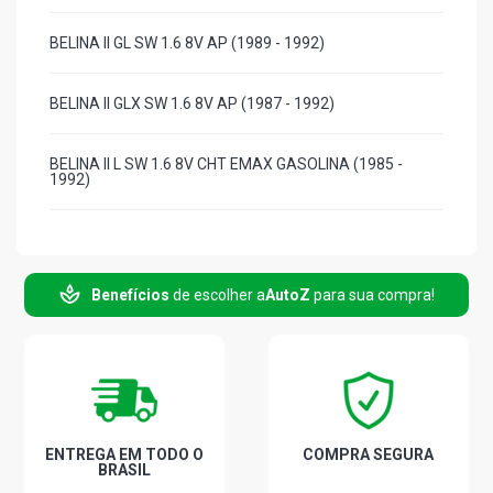
BELINA II GL SW 1.6 8V AP (1989 - 1992)
BELINA II GLX SW 1.6 8V AP (1987 - 1992)
BELINA II L SW 1.6 8V CHT EMAX GASOLINA (1985 -
1992)
BELINA II L SW 1.6 8V CHT GASOLINA (1984 - 1986)
Benefícios
de escolher a
AutoZ
para sua compra!
BELINA II SW 1.6 8V GASOLINA (1979 - 1986)
BELINA II 4X4 SW 1.6 8V CHT EMAX GASOLINA (1985 -
1996)
BELINA II GL SW 1.8 8V AP (1989 - 1992)
ENTREGA EM TODO O
COMPRA SEGURA
BRASIL