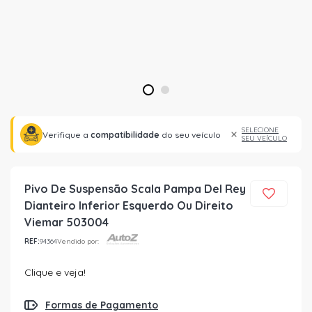
1
2
SELECIONE
Verifique a
compatibilidade
do seu veículo
SEU VEÍCULO
Pivo De Suspensão Scala Pampa Del Rey
Dianteiro Inferior Esquerdo Ou Direito
Viemar 503004
REF:
94364
Vendido por:
Clique e veja!
Formas de Pagamento