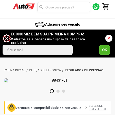
Adicione seu veículo
ECONOMIZE EM SUA PRIMEIRA COMPRA!
Cadastre-se e receba um cupom de desconto
exclusivo.
OK
INJEÇÃO ELETRÔNICA
REGULADOR DE PRESSÃO
1
2
3
SELECIONE
Verifique a
compatibilidade
do seu veículo
SEU VEÍCULO