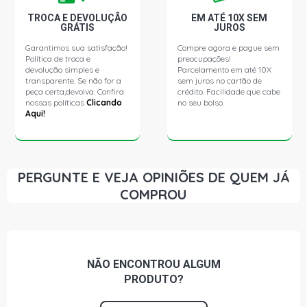
TROCA E DEVOLUÇÃO
EM ATÉ 10X SEM
GRÁTIS
JUROS
GOL G4 TREND HATCH 1.0 8V AT FLEX (2000 - 2013)
Garantimos sua satisfação!
Compre agora e pague sem
Política de troca e
preocupações!
GOL G4 PLUS HATCH 1.0 8V EA111 FLEX (2006 - 2008)
devolução simples e
Parcelamento em até 10X
transparente. Se não for a
sem juros no cartão de
peça certa,devolva. Confira
crédito. Facilidade que cabe
nossas políticas
Clicando
no seu bolso.
GOL G4 POWER HATCH 1.0 8V EA111 FLEX (2006 - 2008)
Aqui!
GOL G5 STD HATCH 1.0 8V VHT EA111 CCNA L4 FLEX
(2008 - 2013)
PERGUNTE E VEJA OPINIÕES DE QUEM JÁ
GOL G5 STD HATCH 1.6 8V VHT EA111 CCRA L4 FLEX
COMPROU
(2008 - 2012)
GOL G5 I-MOTION HATCH 1.6 8V VHT EA111 CCRA L4
FLEX (2008 - 2012)
NÃO ENCONTROU
ALGUM
PRODUTO?
GOL G5 POWER HATCH 1.6 8V VHT EA111 CCRA L4 FLEX
(2008 - 2013)