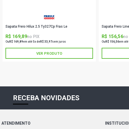
Sapata Freio Hilux 2.5 Ty327Cp Fras Le
Sapata Freio Li
R$ 169,89
R$ 156,56
no PIX
no
Ou
R$ 169,89
em até 5x de
R$ 33,97
sem juros
Ou
R$ 156,56
em até
VER PRODUTO
RECEBA NOVIDADES
ATENDIMENTO
INSTITUCI