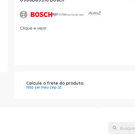
REF:
91784
Vendido por:
Clique e veja!
Calcule o frete do produto:
Não sei meu cep