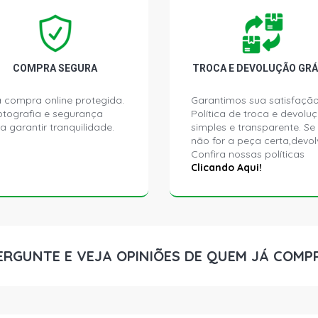
PALIO EDX H
1999)
PALIO ELX H
COMPRA SEGURA
TROCA E DEVOLUÇÃO GRÁ
2001)
 compra online protegida.
Garantimos sua satisfação
ptografia e segurança
Política de troca e devolu
PALIO EX HA
a garantir tranquilidade.
simples e transparente. Se
2000)
não for a peça certa,devol
Confira nossas políticas
PALIO YOUN
Clicando Aqui!
(2000 - 2002
PALIO ELX H
ERGUNTE E VEJA OPINIÕES DE QUEM JÁ COMP
PALIO EX HA
PALIO TROFE
2009)