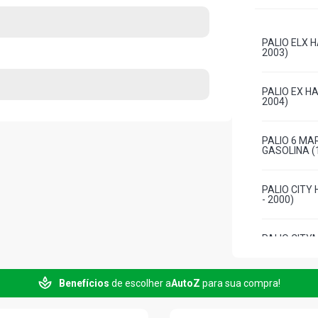
PALIO ELX H
2003)
PALIO EX HA
2004)
PALIO 6 MA
GASOLINA (1
PALIO CITY 
- 2000)
PALIO CITY
(1999 - 2000
Benefícios
de escolher a
AutoZ
para sua compra!
PALIO ED HA
1999)