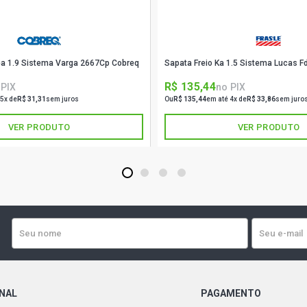
2004)
PALIO ELX H
nea 1.9 Sistema Varga 2667Cp Cobreq
Sapata Freio Ka 1.5 Sistema Lucas F
PALIO EX HA
R$ 135,44
 PIX
no PIX
 5x de
R$ 31,31
sem juros
Ou
R$ 135,44
em até 4x de
R$ 33,86
sem juro
PALIO ELX H
VER PRODUTO
VER PRODUTO
2005)
PALIO EX HA
1
2
3
4
2004)
PALIO STD H
PALIO ELX H
PALIO EL HA
ONAL
PAGAMENTO
2000)