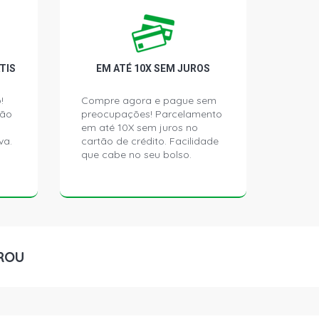
ATCH 1.0 8V FIASA GASOLINA (1996 -
ATCH 1.0 8V FIASA GASOLINA (1996 -
TIS
EM ATÉ 10X SEM JUROS
!
Compre agora e pague sem
ção
preocupações! Parcelamento
TCH 1.0 8V FIASA GASOLINA (1998 -
em até 10X sem juros no
va.
cartão de crédito. Facilidade
que cabe no seu bolso.
G HATCH 1.0 8V FIASA GASOLINA
)
ATCH 1.0 8V FIRE FLEX (2003 - 2011)
ROU
TCH 1.0 8V FIRE FLEX (2005 - 2008)
O HATCH 1.0 8V FIRE FLEX (2003 -