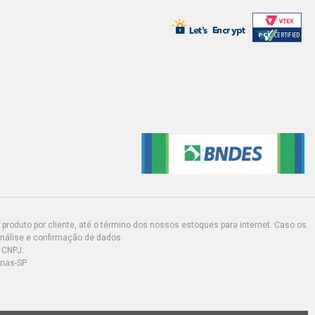
ATCH 1.5 8V FIASA GASOLINA (1997 -
NCE HATCH 1.6 16V E-TORQ FLEX
)
ATCH 1.6 16V TORQUE GASOLINA
)
HATCH 1.6 16V TORQUE GASOLINA
)
produto por cliente, até o término dos nossos estoques para internet. Caso os
E HATCH 1.6 16V TORQUE GASOLINA
)
análise e confirmação de dados.
 CNPJ:
inas-SP
TCH 1.6 8V SEVEL GASOLINA (1998 -