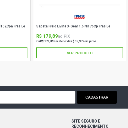
ATCH 1.3 8V FIRE FLEX (2004 - 2005)
d152Cpa Fras Le
Sapata Freio Livina X-Gear 1.6 Ni176Cp Fras Le
TCH 1.3 8V FIRE FLEX (2004 - 2008)
R$ 179,89
no PIX
s
Ou
R$ 179,89
em até 5x de
R$ 35,97
sem juros
ATCH 1.3 8V FIRE GASOLINA (2004 -
VER PRODUTO
TCH 1.3 8V FIRE GASOLINA (2002 -
ATCH 1.4 8V FIRE FLEX (2006 - 2010)
CADASTRAR
ATCH 1.4 8V FIRE FLEX (2006 - 2010)
SITE SEGURO E
TCH 1.5 8V FIASA GASOLINA (1996 -
RECONHECIMENTO