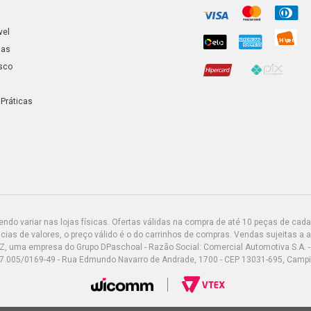
vel
PALIO ELX H
2001)
ias
sco
PALIO ESSE
(2011 - 2017
 Práticas
PALIO EL H
(1998 - 2000
PALIO ELX 
(2001 - 2003
do variar nas lojas físicas. Ofertas válidas na compra de até 10 peças de cada 
PALIO STIL
(2001 - 2003
ias de valores, o preço válido é o do carrinhos de compras. Vendas sujeitas a 
Z, uma empresa do Grupo DPaschoal - Razão Social: Comercial Automotiva S.A. -
7.005/0169-49 - Rua Edmundo Navarro de Andrade, 1700 - CEP 13031-695, Camp
PALIO EL HA
2000)