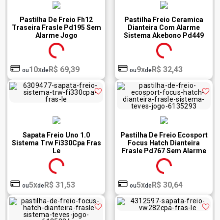
Pastilha De Freio Fh12
Pastilha Freio Ceramica
Traseira Frasle Pd195 Sem
Dianteira Com Alarme
Alarme Jogo
Sistema Akebono Pd449
Fras Le
10x
R$ 69,39
9x
R$ 32,43
ou
de
ou
de
Sapata Freio Uno 1.0
Pastilha De Freio Ecosport
Sistema Trw Fi330Cpa Fras
Focus Hatch Dianteira
Le
Frasle Pd767 Sem Alarme
Sistema Teves Jogo
5x
R$ 31,53
5x
R$ 30,64
ou
de
ou
de