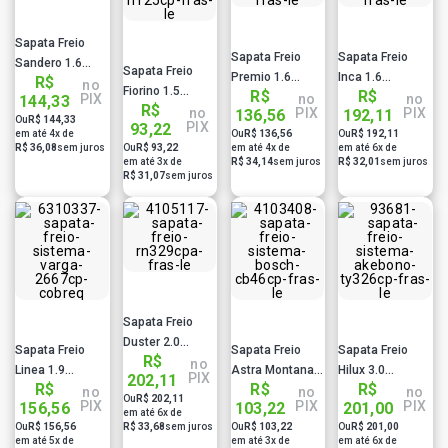
Sapata Freio
Sapata Freio
Sapata Freio
Sandero 1.6
Sapata Freio
Premio 1.6
Inca 1.6
R$
Rn324Cpa Fras
no
Fiorino 1.5
R$
R$
Sistema Teves
Sistema Ate
PIX
no
no
144,33
Le
R$
Sistema Bendix
no
PIX
PIX
136,56
192,11
Fi90Cp Fras Le
Vw280Cpa Fras
Ou
R$ 144,33
PIX
93,22
Fi125Cp Fras Le
em até 4x de
Ou
R$ 136,56
Ou
R$ 192,11
Le
R$ 36,08
sem juros
Ou
R$ 93,22
em até 4x de
em até 6x de
em até 3x de
R$ 34,14
sem juros
R$ 32,01
sem juros
R$ 31,07
sem juros
Sapata Freio
Duster 2.0
Sapata Freio
Sapata Freio
Sapata Freio
R$
Rn329Cpa Fras
no
Linea 1.9
Astra Montana
Hilux 3.0
PIX
202,11
Le
R$
R$
R$
Sistema Varga
Vectra Sistema
Sistema
no
no
no
Ou
R$ 202,11
PIX
PIX
PIX
156,56
103,22
201,00
2667Cp Cobreq
Bosch Cb46Cp
Akebono
em até 6x de
Ou
R$ 156,56
R$ 33,68
sem juros
Ou
R$ 103,22
Ou
R$ 201,00
Frasle
Ty326Cp Fras Le
em até 5x de
em até 3x de
em até 6x de