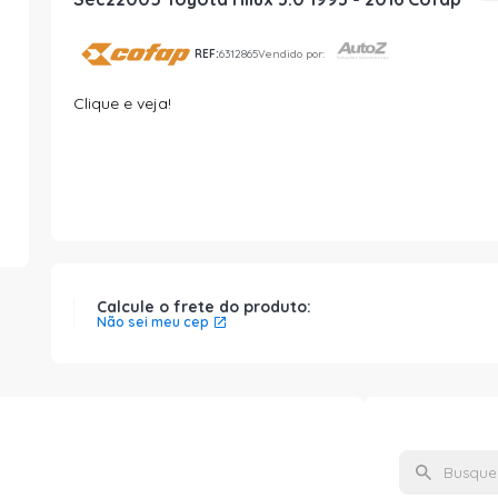
REF:
6312865
Vendido por:
Clique e veja!
Calcule o frete do produto:
Não sei meu cep