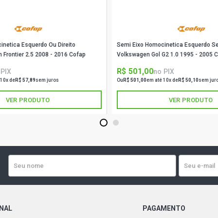
inetica Esquerdo Ou Direito
Semi Eixo Homocinetica Esquerdo S
Sec29001 Nissan Frontier 2.5 2008 - 2016 Cofap
Volkswagen Gol G2 1.0 1995 - 
R$ 501,00
 PIX
no PIX
 10x de
R$ 57,89
sem juros
Ou
R$ 501,00
em até 10x de
R$ 50,10
sem jur
VER PRODUTO
VER PRODUTO
1
2
ONAL
PAGAMENTO