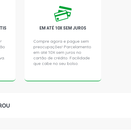
X SUV SW4 3.0 16V DIESEL 2005 -
TIS
EM ATÉ 10X SEM JUROS
!
Compre agora e pague sem
ção
preocupações! Parcelamento
em até 10X sem juros no
va.
cartão de crédito. Facilidade
que cabe no seu bolso.
ROU