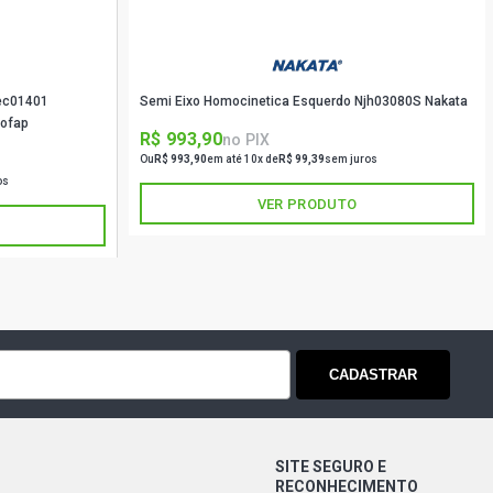
ec01401
Semi Eixo Homocinetica Esquerdo Njh03080S Nakata
2005 Cofap
R$ 993,90
no PIX
Ou
R$ 993,90
em até 10x de
R$ 99,39
sem juros
os
VER PRODUTO
CADASTRAR
SITE SEGURO E
RECONHECIMENTO