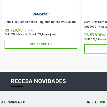
Semi Eixo Homocinetica Esquerdo Njh26439S Nakata
Semi Eixo Homoc
R$ 729,90
no PIX
R$ 578,90
no
Ou
R$ 729,90
em até 10x de
R$ 72,99
sem juros
Ou
R$ 578,90
em até
VER PRODUTO
RECEBA NOVIDADES
ATENDIMENTO
INSTITUCI