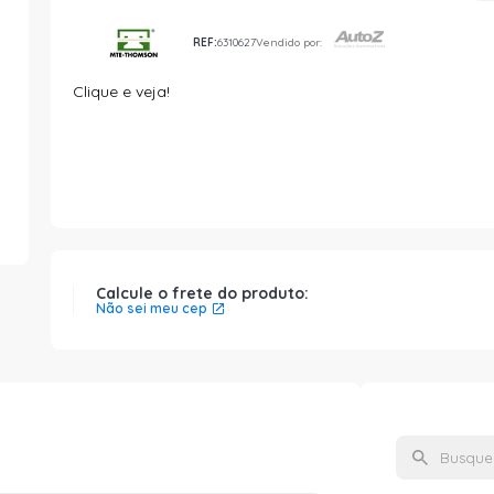
REF:
6310627
Vendido por:
Clique e veja!
Calcule o frete do produto:
Não sei meu cep