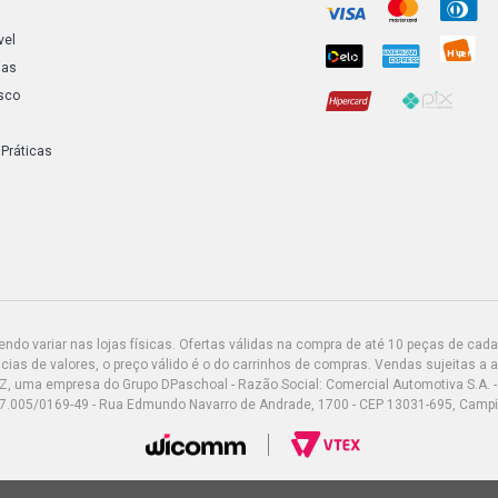
vel
FIESTA HAT
ias
GASOLINA (1
sco
FIESTA HAT
GASOLINA (1
 Práticas
FIESTA HAT
GASOLINA (1
FIESTA HAT
GASOLINA (1
do variar nas lojas físicas. Ofertas válidas na compra de até 10 peças de cada 
FIESTA HAT
ias de valores, o preço válido é o do carrinhos de compras. Vendas sujeitas a 
ROCAM GASO
Z, uma empresa do Grupo DPaschoal - Razão Social: Comercial Automotiva S.A. -
7.005/0169-49 - Rua Edmundo Navarro de Andrade, 1700 - CEP 13031-695, Camp
FIESTA HAT
GASOLINA (2