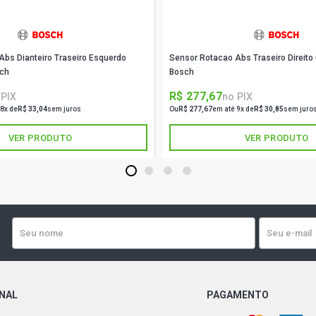
FIESTA HAT
GASOLINA (1
Abs Dianteiro Traseiro Esquerdo
Sensor Rotacao Abs Traseiro Direit
FIESTA HAT
GASOLINA (1
ch
Bosch
R$ 277,67
 PIX
no PIX
FIESTA HAT
 8x de
R$ 33,04
sem juros
Ou
R$ 277,67
em até 9x de
R$ 30,85
sem juro
GASOLINA (2
VER PRODUTO
VER PRODUTO
FIESTA HAT
ROCAM GASO
1
2
3
4
FIESTA HAT
GASOLINA (2
FIESTA HAT
ZETEC ROCA
ONAL
PAGAMENTO
FIESTA HAT
GASOLINA (1