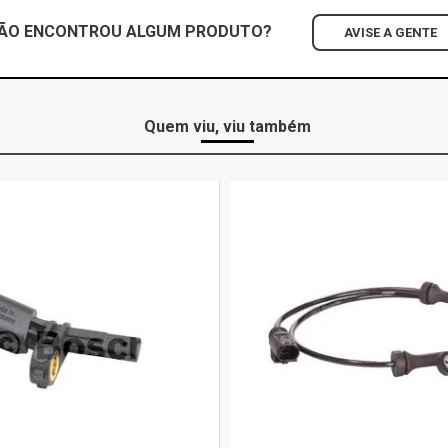
ÃO ENCONTROU
ALGUM
PRODUTO?
AVISE A GENTE
ESCORT STD
- 1999)
ESCORT GL 
Quem viu, viu também
1999)
ESCORT GLX
- 2002)
FIESTA HAT
GASOLINA (1
FIESTA HAT
GASOLINA (1
FIESTA HAT
GASOLINA (1