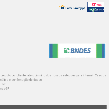
CH STD HATCH 1.3 8V ENDURA
997 - 1999)
CH CLX HATCH 1.3 8V ENDURA
997 - 1999)
CH STREET HATCH 1.3 8V ENDURA
997 - 1999)
CH CLX HATCH 1.4 16V ZETEC
997 - 2001)
produto por cliente, até o término dos nossos estoques para internet. Caso os
CH CLASS HATCH 1.6 8V ZETEC
análise e confirmação de dados.
LINA (2003 - 2003)
 CNPJ:
inas-SP
CH GLX HATCH 1.6 8V ZETEC ROCAM
000 - 2002)