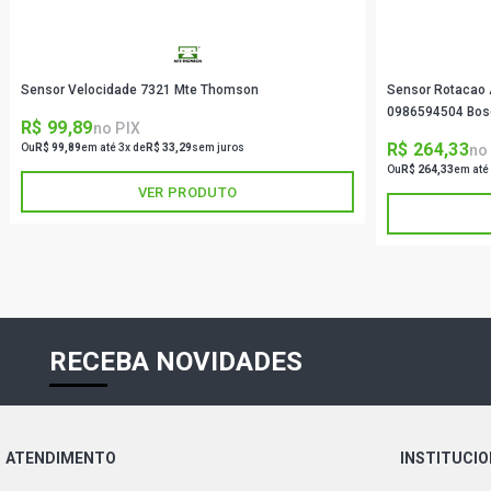
Sensor Velocidade 7321 Mte Thomson
Sensor Rotacao 
0986594504 Bos
R$ 99,89
no PIX
R$ 264,33
no
Ou
R$ 99,89
em até 3x de
R$ 33,29
sem juros
Ou
R$ 264,33
em até
VER PRODUTO
RECEBA NOVIDADES
ATENDIMENTO
INSTITUCI