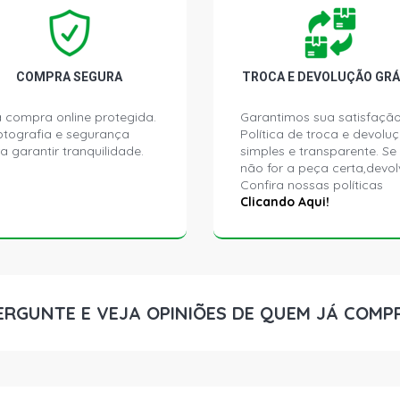
COURIER L 
(2003 - 2003
COURIER L 
COMPRA SEGURA
TROCA E DEVOLUÇÃO GRÁ
GASOLINA (2
 compra online protegida.
Garantimos sua satisfação
ptografia e segurança
Política de troca e devolu
ESCORT STD
a garantir tranquilidade.
simples e transparente. Se
2000)
não for a peça certa,devol
Confira nossas políticas
ESCORT GL 
Clicando Aqui!
GASOLINA (2
ESCORT GL 
(1997 - 1999
ERGUNTE E VEJA OPINIÕES DE QUEM JÁ COMP
ESCORT GLX
(1997 - 2002
ESCORT STD
(1997 - 2003