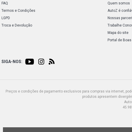
FAQ
Quem somos
Termos e Condições
AutoZ é confiá
LGPD
Nossas parcer
Troca e Devolução
Trabalhe Cono
Mapa do site
Portal de Boas
SIGA-NOS:
Preços e condições de pagamento exclusivos para compras via internet, poden
produtos apresentem divergênc
Auto
45.98