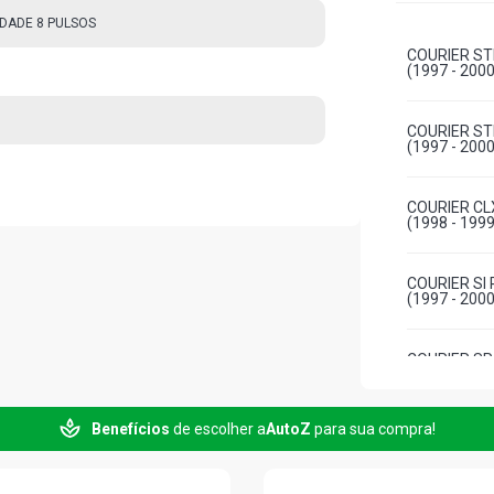
DADE 8 PULSOS
COURIER ST
(1997 - 2000
COURIER ST
(1997 - 2000
COURIER CL
(1998 - 1999
COURIER SI
(1997 - 2000
COURIER SP
GASOLINA (2
Benefícios
de escolher a
AutoZ
para sua compra!
COURIER XL
GASOLINA (2