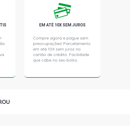
PICKUP 1.6 8V ZETEC ROCAM FLEX
)
PICKUP 1.6 8V ZETEC ROCAM
TIS
EM ATÉ 10X SEM JUROS
000 - 2003)
!
Compre agora e pague sem
ção
preocupações! Parcelamento
 HATCH 1.4 8V GASOLINA (1997 -
em até 10X sem juros no
va.
cartão de crédito. Facilidade
que cabe no seu bolso.
HATCH 1.6 8V ZETEC ROCAM
000 - 2003)
HATCH 1.8 16V ZETEC GASOLINA
)
ROU
 HATCH 1.8 16V ZETEC GASOLINA
)
 SW 1.6 8V ZETEC ROCAM GASOLINA
)