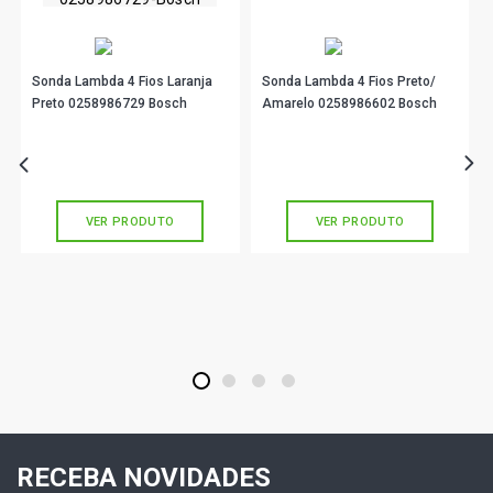
Sonda Lambda 4 Fios Laranja
Sonda Lambda 4 Fios Preto/
Preto 0258986729 Bosch
Amarelo 0258986602 Bosch
R$ 329,89
R$ 301,00
no PIX
no PIX
Ou
R$ 329,89
em até 10x de
R$ 32,98
Ou
R$ 301,00
em até 10x de
R$ 30,10
sem juros
sem juros
VER PRODUTO
VER PRODUTO
1
2
3
4
RECEBA NOVIDADES