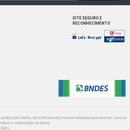
RTLINE HATCH 2.0 8V AP (1999 -
SITE SEGURO E
RECONHECIMENTO
HATCH 2.0 8V AP (2005 - 2009)
TCH 2.0 8V APK GASOLINA (1998 -
TCH 1.0 16V EA111 (2003 - 2003)
TCH 1.0 8V EA111 (2002 - 2005)
TCH 1.6 8V EA111 FLEX (2005 -
produto por cliente, até o término dos nossos estoques para internet. Caso os
ATCH 1.6 8V EA111 GASOLINA (2002
análise e confirmação de dados.
 CNPJ: