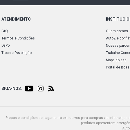
ATENDIMENTO
INSTITUCI
FAQ
Quem somos
Termos e Condições
AutoZ é confiá
LGPD
Nossas parcer
Troca e Devolução
Trabalhe Cono
Mapa do site
Portal de Boas
SIGA-NOS:
Preços e condições de pagamento exclusivos para compras via internet, poden
produtos apresentem divergênc
Auto