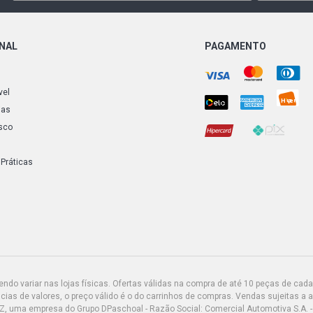
GOLF COMFO
2009)
ONAL
PAGAMENTO
GOLF SPORT 
vel
ias
GOLF STD HA
2013)
sco
POLO STD HA
 Práticas
POLO STD HA
POLO STD HA
2015)
do variar nas lojas físicas. Ofertas válidas na compra de até 10 peças de cada 
POLO STD H
- 2005)
ias de valores, o preço válido é o do carrinhos de compras. Vendas sujeitas a 
Z, uma empresa do Grupo DPaschoal - Razão Social: Comercial Automotiva S.A. -