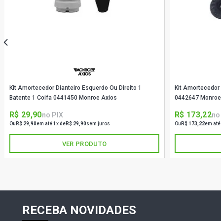
Kit Amortecedor Dianteiro Esquerdo Ou Direito 1
Kit Amortecedor 
Batente 1 Coifa 0441450 Monroe Axios
0442647 Monroe
R$ 29,90
R$ 173,22
no PIX
no
Ou
R$ 29,90
em até 1x de
R$ 29,90
sem juros
Ou
R$ 173,22
em até
VER PRODUTO
RECEBA NOVIDADES