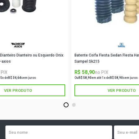
GOLF FLASH
(2006 - 2007
GOLF SPORT
(2003 - 2008
GOLF STD HA
2013)
Dianteiro Dianteiro ou Esquerdo Onix
Batente Coifa Fiesta Sedan Fiesta Ha
-axios
Sampel Sk215
GOLF FLASH 
R$ 58,90
 PIX
no PIX
2007)
 5x de
R$ 34,64
sem juros
Ou
R$ 58,90
em até 1x de
R$ 58,90
sem juros
VER PRODUTO
VER PRODUTO
GOLF SR HAT
1
2
GOLF SPORT
(2005 - 2009
GOLF GTI HA
2009)