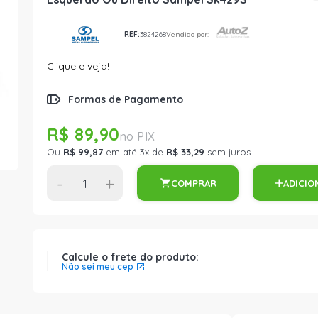
REF:
3824268
Vendido por:
Clique e veja!
Formas de Pagamento
R$ 89,90
Ou
R$ 99,87
em até 3x de
R$ 33,29
sem juros
-
+
COMPRAR
ADICIO
Calcule o frete do produto:
Não sei meu cep