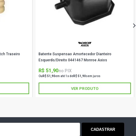
 HATCH 1.6 8V EA111 GASOLINA
)
 HATCH 1.6 8V EA111 GASOLINA
)
TCH 1.6 8V EA113 FLEX (2001 -
tch Traseiro
Batente Suspensao Amortecedor Dianteiro
Esquerdo/Direito 0441467 Monroe Axios
HATCH 1.6 8V EA113 FLEX (2006 -
R$ 51,90
no PIX
Ou
R$ 51,90
em até 1x de
R$ 51,90
sem juros
VER PRODUTO
CH 1.6 8V GASOLINA (1998 - 2007)
 HATCH 1.8 20V AUM GASOLINA
)
TCH 1.8 20V AUQ GASOLINA (2002 -
CADASTRAR