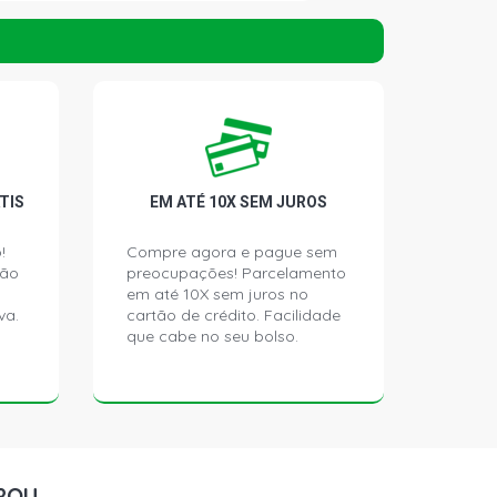
ATCH 1.0 8V EA111 FLEX (2008 -
ATCH 1.0 8V EA111 FLEX (2004 -
NE HATCH 1.0 8V EA111 FLEX (2004 -
TIS
EM ATÉ 10X SEM JUROS
!
Compre agora e pague sem
TCH 1.0 8V EA111 (2004 - 2005)
ção
preocupações! Parcelamento
em até 10X sem juros no
va.
cartão de crédito. Facilidade
HATCH 1.0 8V VHT EA111 CCNA L4
que cabe no seu bolso.
- 2010)
TCH 1.6 8V EA111 GASOLINA (2004 -
TCH 1.6 8V EA113 FLEX (2004 -
ROU