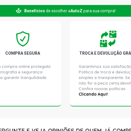
FOX ROUTE H
Benefícios
de escolher a
AutoZ
para sua compra!
2010)
FOX SPORT H
2007)
FOX SPORTLI
2007)
COMPRA SEGURA
TROCA E DEVOLUÇÃO GRÁ
 compra online protegida.
Garantimos sua satisfação
FOX CITY HA
ptografia e segurança
Política de troca e devolu
a garantir tranquilidade.
simples e transparente. Se
não for a peça certa,devol
FOX ROUTE 
Confira nossas políticas
FLEX (2008 
Clicando Aqui!
FOX PLUS HA
2010)
FOX PLUS HA
ERGUNTE E VEJA OPINIÕES DE QUEM JÁ COMP
2010)