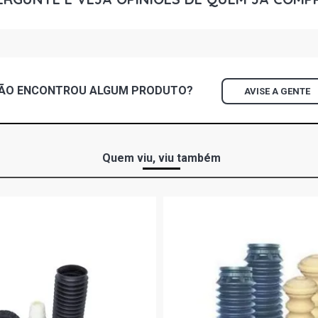
FOX ROUTE H
2010)
FOX SPORT H
ÃO ENCONTROU
ALGUM
PRODUTO?
AVISE A GENTE
2007)
FOX SPORTLI
2007)
Quem viu, viu também
FOX BLUEMO
CCRA L4 FLE
GOLF SPORTL
2013)
GOLF STD HA
2007)