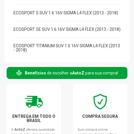
ECOSPORT S SUV 1.6 16V SIGMA L4 FLEX (2013 - 2018)
ECOSPORT SE SUV 1.6 16V SIGMA L4 FLEX (2013 - 2018)
ECOSPORT TITANIUM SUV 1.6 16V SIGMA L4 FLEX (2013
- 2018)
ECOSPORT FREESTYLE SUV 2.0 16V DURATEC FLEX
(2013 - 2018)
Benefícios
de escolher a
AutoZ
para sua compra!
ECOSPORT FREESTYLE PLUS SUV 2.0 16V DURATEC
FLEX (2013 - 2018)
ECOSPORT SE SUV 2.0 16V DURATEC FLEX (2013 -
2018)
ENTREGA EM TODO O
COMPRA SEGURA
BRASIL
ECOSPORT TITANIUM SUV 2.0 16V DURATEC FLEX (2013
A
AutoZ
oferece qualidade
Sua compra online
- 2018)