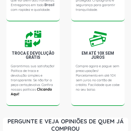
que vai além das fronteiras.
protegida. Criptografia e
Entregamos em todo
Brasil
segurança para garantir
com rapidez e qualidade.
tranquilidade.
ECOSPORT TITANIUM PLUS SUV 2.0 16V DURATEC FLEX
(2013 - 2018)
ECOSPORT FREESTYLE SUV 1.5 12V DRAGON L3 FLEX
(2018 - 2020)
TROCA E DEVOLUÇÃO
EM ATÉ 10X SEM
ECOSPORT FREESTYLE PLUS SUV 1.5 12V DRAGON L3
GRÁTIS
JUROS
FLEX (2019 - 2020)
Garantimos sua satisfação!
Compre agora e pague sem
Política de troca e
preocupações!
ECOSPORT SE SUV 1.5 12V DRAGON L3 FLEX (2018 -
devolução simples e
Parcelamento em até 10X
2020)
transparente. Se não for a
sem juros no cartão de
peça certa,devolva. Confira
crédito. Facilidade que cabe
nossas políticas
Clicando
no seu bolso.
Aqui!
ECOSPORT SE DIRECT SUV 1.5 12V DRAGON L3 FLEX
(2019 - 2020)
ECOSPORT STORM SUV 2.0 16V DURATEC FLEX (2018 -
2020)
PERGUNTE E VEJA OPINIÕES DE QUEM JÁ
COMPROU