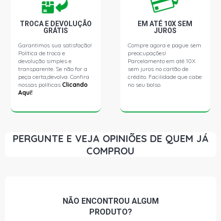
LO712 STD ONIBUS 4.0 8V OM364LA DIESEL (1992 -
2007)
TROCA E DEVOLUÇÃO
EM ATÉ 10X SEM
GRÁTIS
JUROS
Garantimos sua satisfação!
Compre agora e pague sem
LO809 STD ONIBUS 4.0 8V OM364 DIESEL (1988 - 2006)
Política de troca e
preocupações!
devolução simples e
Parcelamento em até 10X
transparente. Se não for a
sem juros no cartão de
LO812 STD ONIBUS 4.0 8V OM364 DIESEL (1988 - 2007)
peça certa,devolva. Confira
crédito. Facilidade que cabe
nossas políticas
Clicando
no seu bolso.
Aqui!
PERGUNTE E VEJA OPINIÕES DE QUEM JÁ
COMPROU
NÃO ENCONTROU
ALGUM
PRODUTO?