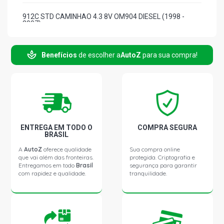
912C STD CAMINHAO 4.3 8V OM904 DIESEL (1998 -
2007)
914 STD CAMINHAO 4.0 8V OM364LA DIESEL (1995 -
Benefícios
de escolher a
AutoZ
para sua compra!
2000)
914 C CAMINHAO 4.0 8V OM314 DIESEL (1995 - 2007)
914 C CAMINHAO 4.3 8V OM904 DIESEL (1995 - 2007)
ENTREGA EM TODO O
COMPRA SEGURA
BRASIL
L1114 STD CAMINHAO 5.7 12V OM352 DIESEL (1981 -
1990)
A
AutoZ
oferece qualidade
Sua compra online
que vai além das fronteiras.
protegida. Criptografia e
Entregamos em todo
Brasil
segurança para garantir
com rapidez e qualidade.
tranquilidade.
LO610 STD ONIBUS 4.0 8V OM364 DIESEL (1972 - 2007)
LO712 STD CAMINHAO 4.0 8V OM364 DIESEL (1992 -
2007)