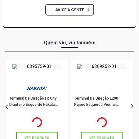
AVISE A GENTE
Quem viu, viu também
Terminal De Direção Fit City
Terminal De Direção L200
Dianteiro Esquerdo Nakata
Pajero Esquerdo Viemar
N99119
335344
R$ 76,56
R$ 85,44
no PIX
no PIX
Ou
R$ 76,56
em até 2x de
R$ 38,28
Ou
R$ 85,44
em até 2x de
R$ 42,72
sem juros
sem juros
VER PRODUTO
VER PRODUTO