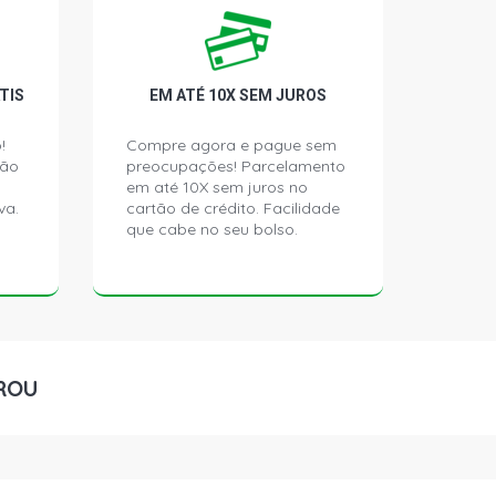
ANIUM HYBRID SEDAN 2.0 16V
 GASO/ELETRICO (2013 - 2019)
ANIUM FWD SEDAN 2.0 16V GTDI
TIS
EM ATÉ 10X SEM JUROS
ASOLINA (2013 - 2018)
!
Compre agora e pague sem
ção
preocupações! Parcelamento
EDAN 2.5 16V DURATEC FLEX (2017 -
em até 10X sem juros no
va.
cartão de crédito. Facilidade
que cabe no seu bolso.
ROU