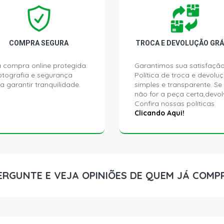
FUSION TIT
145CV/88KW
FUSION TIT
COMPRA SEGURA
TROCA E DEVOLUÇÃO GRÁ
ECOBOOST G
 compra online protegida.
Garantimos sua satisfação
ptografia e segurança
Política de troca e devolu
FUSION SE S
a garantir tranquilidade.
simples e transparente. Se
2019)
não for a peça certa,devol
Confira nossas políticas
Clicando Aqui!
ERGUNTE E VEJA OPINIÕES DE QUEM JÁ COMP