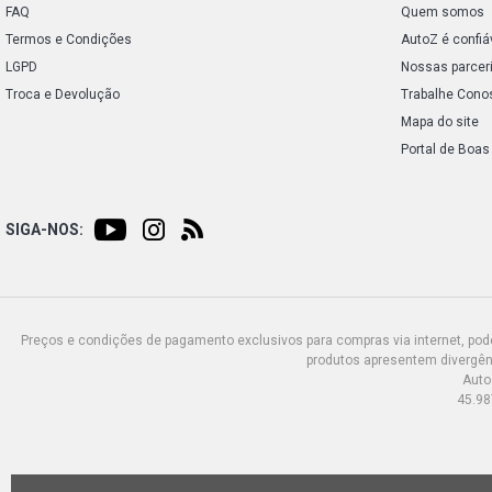
FAQ
Quem somos
Termos e Condições
AutoZ é confiá
LGPD
Nossas parcer
Troca e Devolução
Trabalhe Cono
Mapa do site
Portal de Boas
SIGA-NOS:
Preços e condições de pagamento exclusivos para compras via internet, poden
produtos apresentem divergênc
Auto
45.98