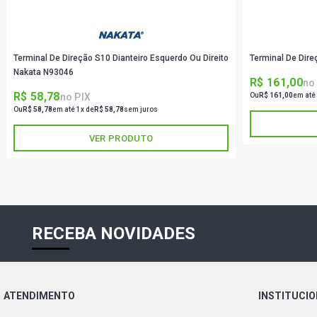
Terminal De Direção S10 Dianteiro Esquerdo Ou Direito
Terminal De Dir
Nakata N93046
R$ 161,00
no
R$ 58,78
no PIX
Ou
R$ 161,00
em até
Ou
R$ 58,78
em até 1x de
R$ 58,78
sem juros
VER PRODUTO
RECEBA NOVIDADES
ATENDIMENTO
INSTITUCI