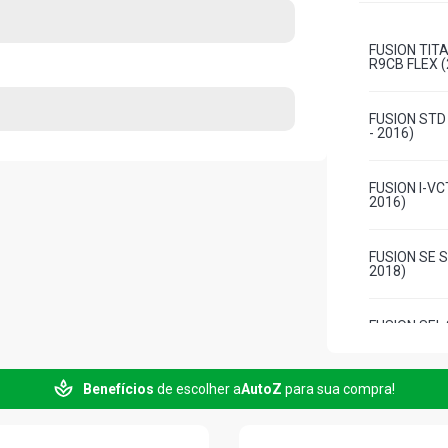
FUSION TIT
R9CB FLEX (
FUSION STD
- 2016)
FUSION I-VC
2016)
FUSION SE S
2018)
FUSION SEL
FLEX (2017 
Benefícios
de escolher a
AutoZ
para sua compra!
FUSION TIT
ECOBOOST G