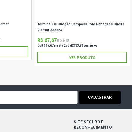
iemar
Terminal De Direção Compass Toro Renegade Direito
Viemar 335554
R$ 67,67
no PIX
s
Ou
R$ 67,67
em até 2x de
R$ 33,83
sem juros
VER PRODUTO
CADASTRAR
SITE SEGURO E
RECONHECIMENTO