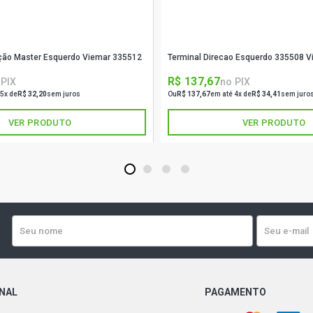
eção Master Esquerdo Viemar 335512
Terminal Direcao Esquerdo 335508 V
R$ 137,67
 PIX
no PIX
 5x de
R$ 32,20
sem juros
Ou
R$ 137,67
em até 4x de
R$ 34,41
sem juro
VER PRODUTO
VER PRODUTO
1
2
3
4
ONAL
PAGAMENTO