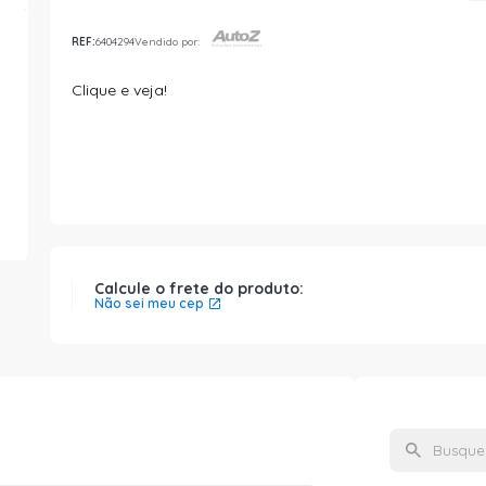
REF:
6404294
Vendido por:
Clique e veja!
Calcule o frete do produto:
Não sei meu cep