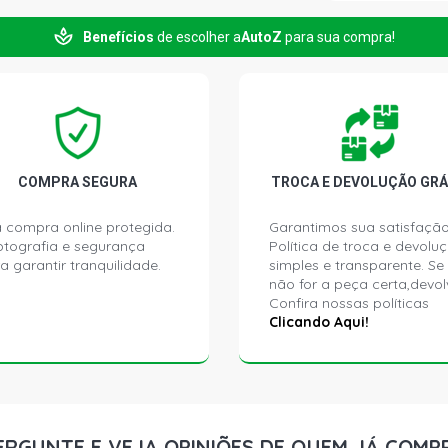
Benefícios
de escolher a
AutoZ
para sua compra!
CORSA HATC
FLEXPOWER N
CORSA HATC
N14YF FLEX 
CORSA HATC
COMPRA SEGURA
TROCA E DEVOLUÇÃO GRÁ
ECONOFLEX N
 compra online protegida.
Garantimos sua satisfação
ptografia e segurança
Política de troca e devolu
CORSA HATC
a garantir tranquilidade.
simples e transparente. Se
2009)
não for a peça certa,devol
Confira nossas políticas
CORSA HATC
Clicando Aqui!
(2002 - 2008
CORSA HATC
(2002 - 2008
ERGUNTE E VEJA OPINIÕES DE QUEM JÁ COMP