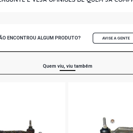
CORSA HATC
(2005 - 2007
CORSA HATC
(2004 - 2009
ÃO ENCONTROU
ALGUM
PRODUTO?
AVISE A GENTE
CORSA HATC
GASOLINA (2
CORSA SEDA
Quem viu, viu também
(2005 - 2007
CORSA SEDA
GASOLINA (2
CORSA SEDA
GASOLINA (2
CORSA SEDA
N14YF FLEX 