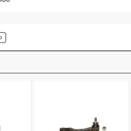
H JOY HATCH 1.8 8V GASOLINA
)
H MAXX HATCH 1.8 8V GASOLINA
)
H PREMIUM HATCH 1.8 8V
005 - 2007)
N JOY SEDAN 1.0 8V VHC GASOLINA
)
N MAXX SEDAN 1.0 8V VHC
004 - 2007)
N PREMIUM SEDAN 1.0 8V VHC
005 - 2007)
N MAXX SEDAN 1.4 8V ECONOFLEX
(2004 - 2012)