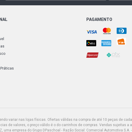
ONAL
PAGAMENTO
vel
ias
sco
 Práticas
do variar nas lojas físicas. Ofertas válidas na compra de até 10 peças de cada 
ias de valores, o preço válido é o do carrinhos de compras. Vendas sujeitas a 
Z, uma empresa do Grupo DPaschoal - Razão Social: Comercial Automotiva S.A. -