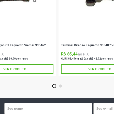
CORSA SEDA
ECONOFLEX N
CORSA SEDA
FLEX (2005 
eção C3 Esquerdo Viemar 335462
Terminal Direcao Esquerdo 335487 V
CORSA SED
FLEX (2004 
R$ 85,44
PIX
no PIX
3x de
R$ 30,70
sem juros
Ou
R$ 85,44
em até 2x de
R$ 42,72
sem juros
CORSA SEDA
FLEXPOWER F
VER PRODUTO
VER PRODUTO
CORSA SEDA
(2002 - 2003
1
2