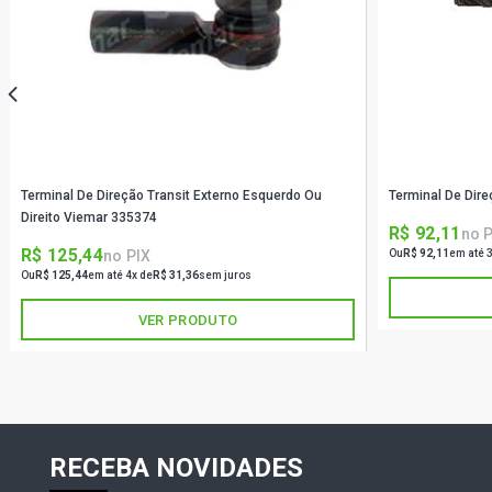
Terminal De Direção Transit Externo Esquerdo Ou
Terminal De Dir
Direito Viemar 335374
R$ 92,11
no 
R$ 125,44
no PIX
Ou
R$ 92,11
em até 
Ou
R$ 125,44
em até 4x de
R$ 31,36
sem juros
VER PRODUTO
RECEBA NOVIDADES