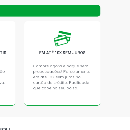
H MAXX HATCH 1.0 8V VHCE
10YFH L4 FLEX (2004 - 2009)
H MAXX HATCH 1.4 8V ECONOFLEX
(2004 - 2012)
H PREMIUM HATCH 1.4 8V
TIS
EM ATÉ 10X SEM JUROS
14YF FLEX (2008 - 2012)
!
Compre agora e pague sem
ção
preocupações! Parcelamento
H SS HATCH 1.8 8V FLEX (2006 -
em até 10X sem juros no
va.
cartão de crédito. Facilidade
que cabe no seu bolso.
H STD HATCH 1.8 8V GASOLINA
)
H BACK HATCH 1.8 8V GASOLINA
)
ROU