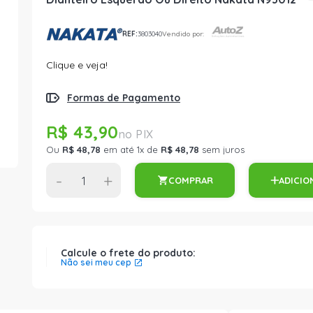
REF:
3803040
Vendido por:
Clique e veja!
Formas de Pagamento
R$ 43,90
Ou
R$ 48,78
em até 1x de
R$ 48,78
sem juros
-
+
COMPRAR
ADICIO
Calcule o frete do produto:
Não sei meu cep