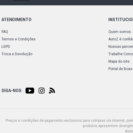
ATENDIMENTO
INSTITUCI
FAQ
Quem somos
Termos e Condições
AutoZ é confiá
LGPD
Nossas parcer
Troca e Devolução
Trabalhe Cono
Mapa do site
Portal de Boas
SIGA-NOS:
Preços e condições de pagamento exclusivos para compras via internet, poden
produtos apresentem divergênc
Auto