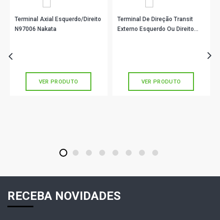
Terminal Axial Esquerdo/Direito
Terminal De Direção Transit
N97006 Nakata
Externo Esquerdo Ou Direito
Viemar 335374
R$ 41,00
R$ 125,44
no PIX
no PIX
Ou
R$ 41,00
em até 1x de
R$ 41,00
Ou
R$ 125,44
em até 4x de
R$ 31,36
sem juros
sem juros
VER PRODUTO
VER PRODUTO
1
2
3
4
5
6
7
8
RECEBA NOVIDADES