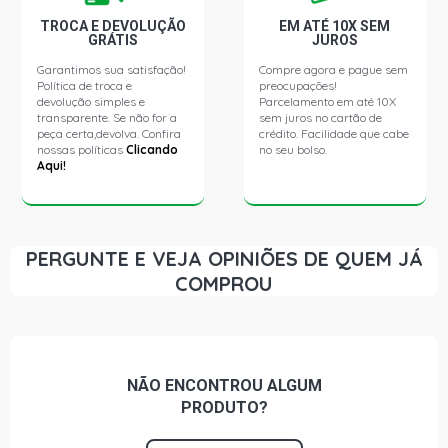
(1995 - 1999)
TROCA E DEVOLUÇÃO
EM ATÉ 10X SEM
GRÁTIS
JUROS
FIESTA HATCH CLX HATCH 1.3 8V ENDURA GASOLINA
Garantimos sua satisfação!
Compre agora e pague sem
(1996 - 1999)
Política de troca e
preocupações!
devolução simples e
Parcelamento em até 10X
transparente. Se não for a
sem juros no cartão de
FIESTA HATCH IMPORTADO HATCH 1.3 8V ENDURA
peça certa,devolva. Confira
crédito. Facilidade que cabe
GASOLINA (1994 - 1996)
nossas políticas
Clicando
no seu bolso.
Aqui!
FIESTA HATCH STREET HATCH 1.3 8V ENDURA
GASOLINA (1995 - 1999)
PERGUNTE E VEJA OPINIÕES DE QUEM JÁ
FIESTA HATCH CLX HATCH 1.4 16V ZETEC GASOLINA
COMPROU
(1996 - 2001)
KA STD HATCH 1.3 8V ENDURA GASOLINA (1996 - 2000)
NÃO ENCONTROU
ALGUM
KA CLX HATCH 1.3 8V ENDURA GASOLINA (1997 - 2000)
PRODUTO?
KA IMAGE HATCH 1.0 8V ENDURA GASOLINA (1996 -