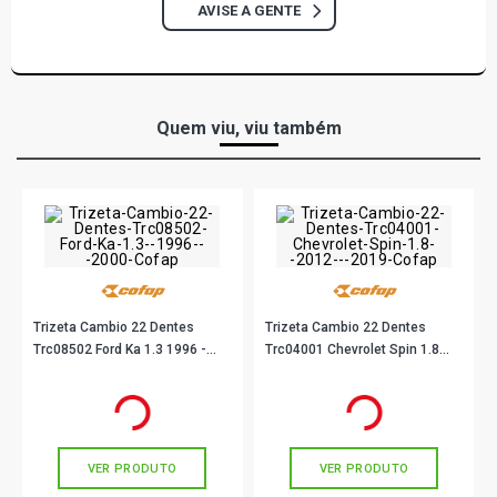
AVISE A GENTE
2002)
Quem viu, viu também
Trizeta Cambio 22 Dentes
Trizeta Cambio 22 Dentes
Trc08502 Ford Ka 1.3 1996 -
Trc04001 Chevrolet Spin 1.8
2000 Cofap
2012 - 2019 Cofap
R$ 61,00
R$ 79,89
no PIX
no PIX
Ou
R$ 61,00
em até 2x de
R$ 30,50
Ou
R$ 79,89
em até 2x de
R$ 39,94
sem juros
sem juros
VER PRODUTO
VER PRODUTO