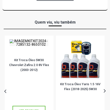
Quem viu, viu também
Kit Troca Óleo 5W30
Chevrolet Zafira 2.0 8V Flex
(2003-2012)
Kit Troca Óleo Yaris 1.5 16V
Flex (2018-2025) 5W30
R$ 174,90
R$ 86,31
ou
5x
de
R$ 34,98