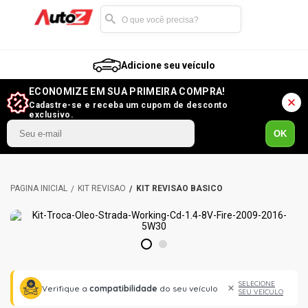
Adicione seu veículo
ECONOMIZE EM SUA PRIMEIRA COMPRA!
Cadastre-se e receba um cupom de desconto
exclusivo.
OK
KIT REVISÃO
KIT REVISÃO BÁSICO
1
2
SELECIONE
Verifique a
compatibilidade
do seu veículo
SEU VEÍCULO