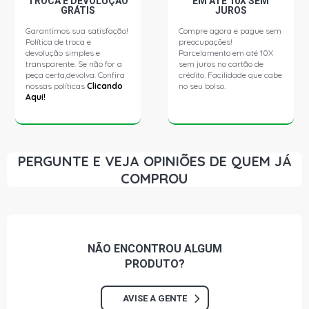
TROCA E DEVOLUÇÃO
EM ATÉ 10X SEM
GRÁTIS
JUROS
Garantimos sua satisfação!
Compre agora e pague sem
Política de troca e
preocupações!
devolução simples e
Parcelamento em até 10X
transparente. Se não for a
sem juros no cartão de
peça certa,devolva. Confira
crédito. Facilidade que cabe
nossas políticas
Clicando
no seu bolso.
Aqui!
PERGUNTE E VEJA OPINIÕES DE QUEM JÁ
COMPROU
NÃO ENCONTROU
ALGUM
PRODUTO?
AVISE A GENTE