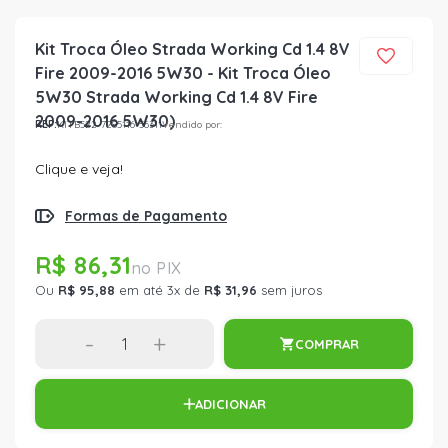
Kit Troca Óleo Strada Working Cd 1.4 8V
Fire 2009-2016 5W30 - Kit Troca Óleo
5W30 Strada Working Cd 1.4 8V Fire
2009-2016 5W30)
REF:
KITB522-7285116-56311
Vendido por:
Clique e veja!
Formas de Pagamento
R$ 86,31
Ou
R$ 95,88
em até 3x de
R$ 31,96
sem juros
-
+
COMPRAR
ADICIONAR