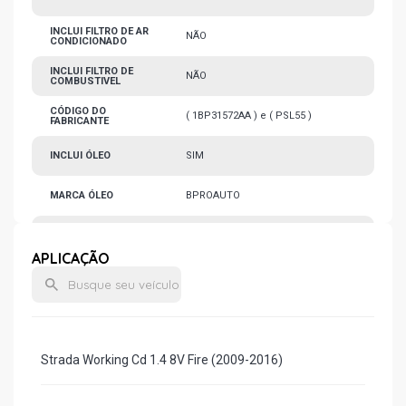
INCLUI FILTRO DE AR
NÃO
CONDICIONADO
INCLUI FILTRO DE
NÃO
COMBUSTIVEL
CÓDIGO DO
( 1BP31572AA ) e ( PSL55 )
FABRICANTE
INCLUI ÓLEO
SIM
MARCA ÓLEO
BPROAUTO
VISCOSIDADE ÓLEO
5W30
APLICAÇÃO
MARCA FILTRO DE
TECFIL
ÓLEO
QTD FILTRO
1
CONDIÇÃO
NOVO
Strada Working Cd 1.4 8V Fire (2009-2016)
QTD ÓLEO KIT
3