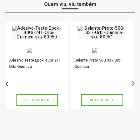
Quem viu, viu também
Adesivo Teste Epoxi 40Gr 241
Selante Preto 50G 337 Orbi
Orbi Quimica
Quimica
R$ 21,48
R$ 10,90
no PIX
no PIX
Ou
R$ 21,48
em até 1x de
R$ 21,48
Ou
R$ 10,90
em até 1x de
R$ 10,90
sem juros
sem juros
VER PRODUTO
VER PRODUTO