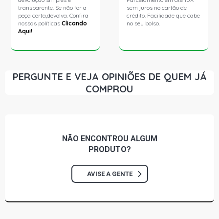
transparente. Se não for a
sem juros no cartão de
peça certa,devolva. Confira
crédito. Facilidade que cabe
nossas políticas
Clicando
no seu bolso.
Aqui!
PERGUNTE E VEJA OPINIÕES DE QUEM JÁ
COMPROU
NÃO ENCONTROU
ALGUM
PRODUTO?
AVISE A GENTE